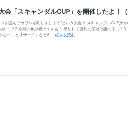
大会「スキャンダルCUP」を開催したよ！
ロを囲んでカワハギ釣りをしよう”という大会？ スキャンダルCUPが今
か！？2 今回の参加者は１４名！ 果たして勝利の栄冠は誰の手に！3 
ド
かなー、とリサーチすると6 …
続きを読む
キ
ッ！
バ
ス
プ
ロ
だ
ら
け
の
カ
ワ
ハ
ギ
釣