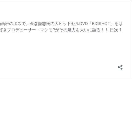
画班のボスで、金森隆志氏の大ヒットセルDVD「BIGSHOT」をは
きプロデューサー・マシモPがその魅力を大いに語る！！ 目次 1