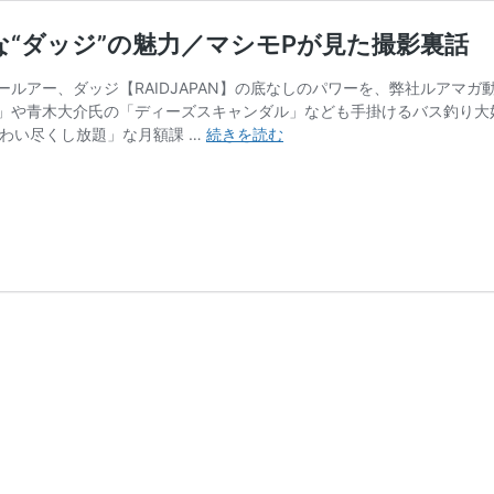
“ダッジ”の魅力／マシモPが見た撮影裏話
ルアー、ダッジ【RAIDJAPAN】の底なしのパワーを、弊社ルアマガ動
」や青木大介氏の「ディーズスキャンダル」なども手掛けるバス釣り大好
ル
味わい尽くし放題」な月額課 …
続きを読む
ア
マ
ガ
動
画
プ
ロ
デ
ュ
ー
サ
ー
も
首
っ