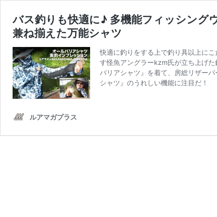
バス釣りも快適に♪ 多機能フィッシング
兼ね揃えた万能シャツ
快適に釣りをする上で釣り具以上にこ
す怪魚アングラーkzm氏が立ち上げた釣
バリアシャツ』を着て、房総リザーバ
シャツ』のうれしい機能に注目だ！
ルアマガプラス