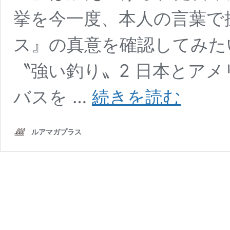
挙を今一度、本人の言葉で
ス』の真意を確認してみたい
〝強い釣り〟2 日本とアメ
ア
バスを …
続きを読む
メ
リ
カ
ルアマガプラス
で
も
通
用
す
る？
バ
ス
釣
り