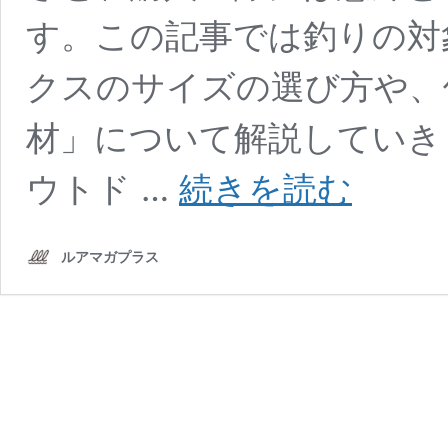
す。この記事では釣りの対
クスのサイズの選び方や、
材」について解説していきま
【2022
ウトド …
続きを読む
年
対
応】
ルアマガプラス
釣
り
用
ク
ー
ラ
ー
ボ
ッ
ク