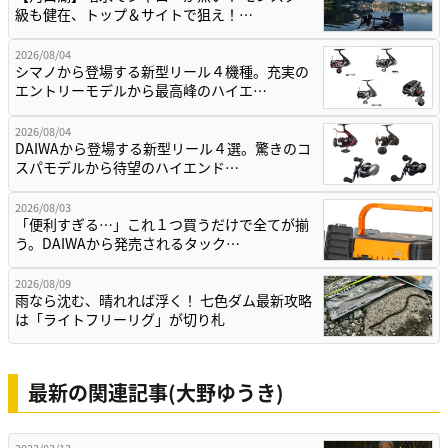
級も健在、トップ＆サイトで狙え！…
2026/08/04
シマノから登場する新型リール４機種。充実の
エントリーモデルから最高峰のハイエ…
2026/08/04
DAIWAから登場する新型リール４選。驚きのコ
スパモデルから待望のハイエンド…
2026/08/03
「便利すぎる…」これ１つ買うだけで全てが揃
う。DAIWAから発売されるタック…
2026/08/09
雨なら沈む、晴れれば浮く！ 七色ダム最新攻略
は「ライトフリーリグ」が切り札
最新の関連記事(大野ゆうき)
2023/03/13