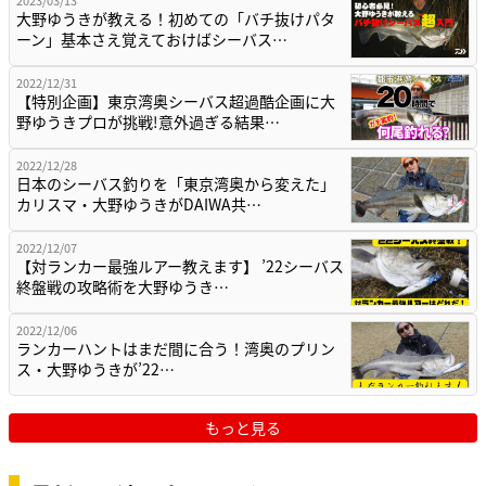
大野ゆうきが教える！初めての「バチ抜けパタ
ーン」基本さえ覚えておけばシーバス…
2022/12/31
【特別企画】東京湾奥シーバス超過酷企画に大
野ゆうきプロが挑戦!意外過ぎる結果…
2022/12/28
日本のシーバス釣りを「東京湾奥から変えた」
カリスマ・大野ゆうきがDAIWA共…
2022/12/07
【対ランカー最強ルアー教えます】 ’22シーバス
終盤戦の攻略術を大野ゆうき…
2022/12/06
ランカーハントはまだ間に合う！湾奥のプリン
ス・大野ゆうきが’22…
もっと見る