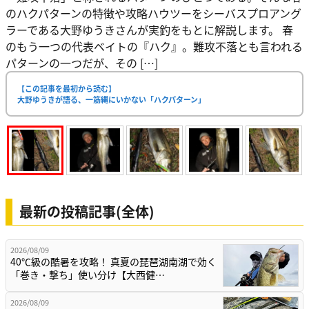
のハクパターンの特徴や攻略ハウツーをシーバスプロアング
ラーである大野ゆうきさんが実釣をもとに解説します。 春
のもう一つの代表ベイトの『ハク』。難攻不落とも言われる
パターンの一つだが、その […]
【この記事を最初から読む】
大野ゆうきが語る、一筋縄にいかない「ハクパターン」
最新の投稿記事(全体)
2026/08/09
40℃級の酷暑を攻略！ 真夏の琵琶湖南湖で効く
「巻き・撃ち」使い分け【大西健…
2026/08/09