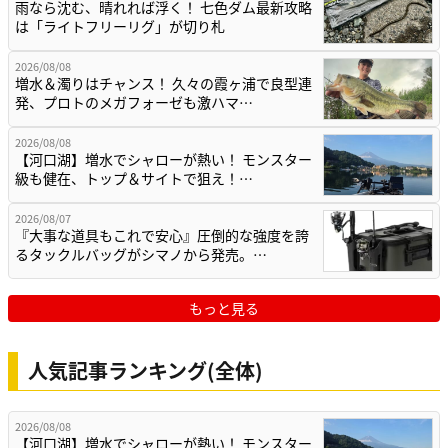
雨なら沈む、晴れれば浮く！ 七色ダム最新攻略
は「ライトフリーリグ」が切り札
2026/08/08
増水＆濁りはチャンス！ 久々の霞ヶ浦で良型連
発、プロトのメガフォーゼも激ハマ…
2026/08/08
【河口湖】増水でシャローが熱い！ モンスター
級も健在、トップ＆サイトで狙え！…
2026/08/07
『大事な道具もこれで安心』圧倒的な強度を誇
るタックルバッグがシマノから発売。…
もっと見る
人気記事ランキング(全体)
2026/08/08
【河口湖】増水でシャローが熱い！ モンスター