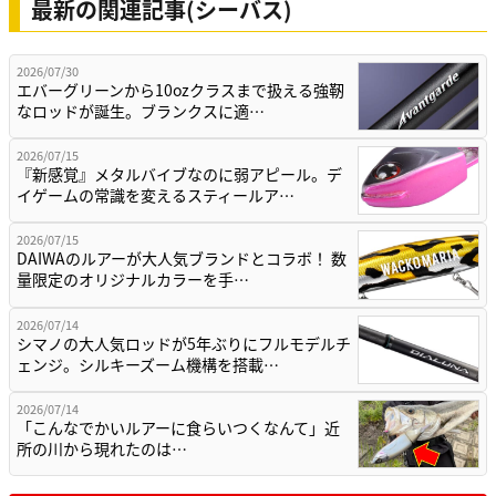
最新の関連記事(シーバス)
2026/07/30
エバーグリーンから10ozクラスまで扱える強靭
なロッドが誕生。ブランクスに適…
2026/07/15
『新感覚』メタルバイブなのに弱アピール。デ
イゲームの常識を変えるスティールア…
2026/07/15
DAIWAのルアーが大人気ブランドとコラボ！ 数
量限定のオリジナルカラーを手…
2026/07/14
シマノの大人気ロッドが5年ぶりにフルモデルチ
ェンジ。シルキーズーム機構を搭載…
2026/07/14
「こんなでかいルアーに食らいつくなんて」近
所の川から現れたのは…