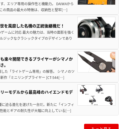
、エリア専用の操作性と機動力。 DAIWAから
この商品の最大の特徴は、収納性と堅牢[…]
一世を風靡した名機の正統後継機だ！
のゲームに対応 最大の魅力は、当時の面影を強く
ルジックなクラシックタイプのデザインであり
グも楽々開閉できるプライヤーがシマノか
すさ。
縮した「ライトゲーム専用」の解答。 シマノのツ
ミニリングプライヤー [CT-544[…]
トリーモデルから最高峰のハイエンドモデ
位機種に迫る進化を遂げた一台だ。新たに「インフィ
性能とギアの耐久性が大幅に向上している[…]
もっと見る