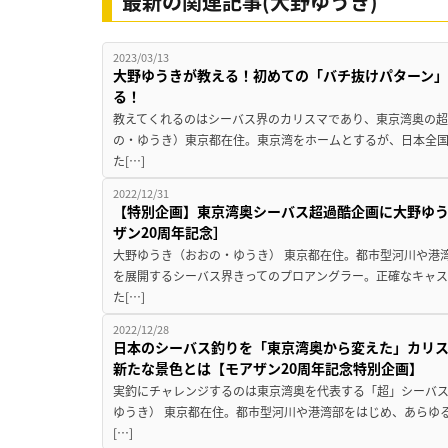
最新の関連記事(大野ゆうき)
2023/03/13
大野ゆうきが教える！初めての「バチ抜けパターン」
る！
教えてくれるのはシーバス界のカリスマであり、東京湾奥の超
の・ゆうき）東京都在住。東京湾をホームとするが、日本全
た[…]
2022/12/31
【特別企画】東京湾奥シーバス超過酷企画に大野ゆう
ザン20周年記念］
大野ゆうき（おおの・ゆうき） 東京都在住。都市型河川や港
を展開するシーバス界きってのプロアングラー。正確なキャ
た[…]
2022/12/28
日本のシーバス釣りを「東京湾奥から変えた」カリス
新たな景色とは【モアザン20周年記念特別企画】
実釣にチャレンジするのは東京湾奥を代表する「超」シーバス
ゆうき） 東京都在住。都市型河川や港湾部をはじめ、あらゆ
[…]