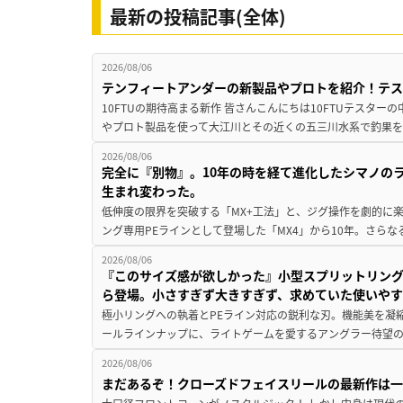
最新の投稿記事(全体)
2026/08/06
テンフィートアンダーの新製品やプロトを紹介！テ
10FTUの期待高まる新作 皆さんこんにちは10FTUテスターの
やプロト製品を使って大江川とその近くの五三川水系で釣果を
2026/08/06
完全に『別物』。10年の時を経て進化したシマノの
生まれ変わった。
低伸度の限界を突破する「MX+工法」と、ジグ操作を劇的に
ング専用PEラインとして登場した「MX4」から10年。さらなる
2026/08/06
『このサイズ感が欲しかった』小型スプリットリン
ら登場。小さすぎず大きすぎず、求めていた使いや
極小リングへの執着とPEライン対応の鋭利な刃。機能美を凝
ールラインナップに、ライトゲームを愛するアングラー待望の新作『
2026/08/06
まだあるぞ！クローズドフェイスリールの最新作は