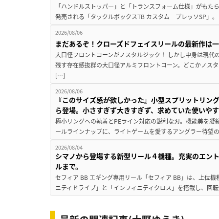
「ハンドルストッパー」と「トランスフォーム仕様」がもたらす
発売される「タックルボックスTB カスタム プレッソSP」。
2026/08/06
まだあるぞ！クローズドフェイスリールの最新作は
大口径フロントコーンがノスタルジック！ しかし中身は現代
残す存在感抜群の大口径アルミフロントコーン。どこかノスタ
[…]
2026/08/06
『このサイズ感が欲しかった』小型スプリットリン
ら登場。小さすぎず大きすぎず、求めていた使いや
極小リングへの執着とPEライン対応の鋭利な刃。機能美を凝
ールラインナップに、ライトゲームを愛するアングラー待望の新作『
2026/08/04
シマノから登場する新型リール４機種。充実のエン
ルまで。
セフィア BB エギング専用リール「セフィア BB」は、上
ニティドライブ」と「インフィニティクロス」を搭載し、回転