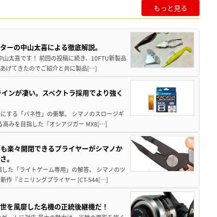
もっと見る
スターの中山太喜による徹底解説。
中山太喜です！ 前回の投稿に続き、10FTU新製品
あげてきたのでご紹介と共に製品[…]
ラインが凄い。スペクトラ採用でより強く
楽にする「バネ性」の衝撃。 シマノのスロージギ
高みを目指した『オシアジガー MX8[…]
グも楽々開閉できるプライヤーがシマノか
すさ。
縮した「ライトゲーム専用」の解答。 シマノのツ
ミニリングプライヤー [CT-544[…]
一世を風靡した名機の正統後継機だ！