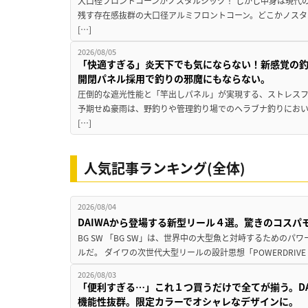
大口径フロントコーンがノスタルジック！ しかし中身は現代
残す存在感抜群の大口径アルミフロントコーン。どこかノスタ
[…]
2026/08/05
「快適すぎる」炎天下でも気にならない！新感覚の釣
開閉パネル採用で釣りの邪魔にもならない。
圧倒的な遮光性能と「竿出しパネル」が実現する、ストレスフ
予期せぬ豪雨は、野釣りや管理釣り場でのヘラブナ釣りにお
[…]
人気記事ランキング(全体)
2026/08/04
DAIWAから登場する新型リール４選。驚きのコス
BG SW 「BG SW」は、世界中の大型魚と対峙するための
ルだ。 ダイワの次世代大型リールの設計思想「POWERDRIVE D
2026/08/03
「便利すぎる…」これ１つ買うだけで全てが揃う。D
機能性抜群。限定カラーでオシャレなデザインに。