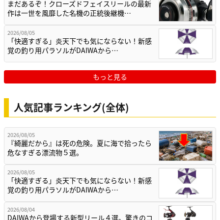
まだあるぞ！クローズドフェイスリールの最新
作は一世を風靡した名機の正統後継機…
2026/08/05
「快適すぎる」炎天下でも気にならない！新感
覚の釣り用パラソルがDAIWAから…
もっと見る
人気記事ランキング(全体)
2026/08/05
『綺麗だから』は死の危険。夏に海で拾ったら
危なすぎる漂流物５選。
2026/08/05
「快適すぎる」炎天下でも気にならない！新感
覚の釣り用パラソルがDAIWAから…
2026/08/04
DAIWAから登場する新型リール４選。驚きのコ