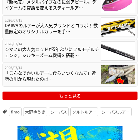
『新感覚』メタルバイブなのに弱アピール。デ
イゲームの常識を変えるスティールア…
2026/07/15
DAIWAのルアーが大人気ブランドとコラボ！ 数
量限定のオリジナルカラーを手…
2026/07/14
シマノの大人気ロッドが5年ぶりにフルモデルチ
ェンジ。シルキーズーム機構を搭載…
2026/07/14
「こんなでかいルアーに食らいつくなんて」近
所の川から現れたのは…
もっと見る
fimo
大野ゆうき
シーバス
ソルトルアー
シーバスルアー