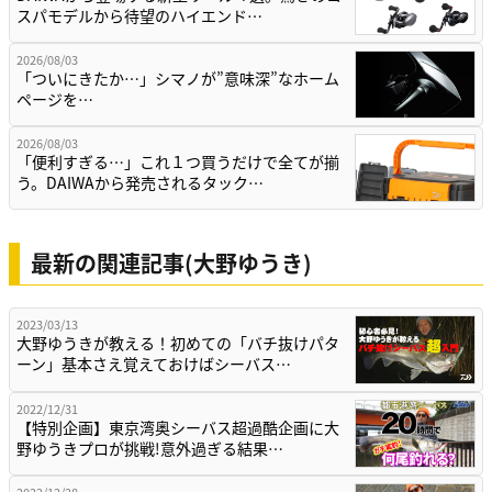
スパモデルから待望のハイエンド…
2026/08/03
「ついにきたか…」シマノが”意味深”なホーム
ページを…
2026/08/03
「便利すぎる…」これ１つ買うだけで全てが揃
う。DAIWAから発売されるタック…
最新の関連記事(大野ゆうき)
2023/03/13
大野ゆうきが教える！初めての「バチ抜けパタ
ーン」基本さえ覚えておけばシーバス…
2022/12/31
【特別企画】東京湾奥シーバス超過酷企画に大
野ゆうきプロが挑戦!意外過ぎる結果…
2022/12/28