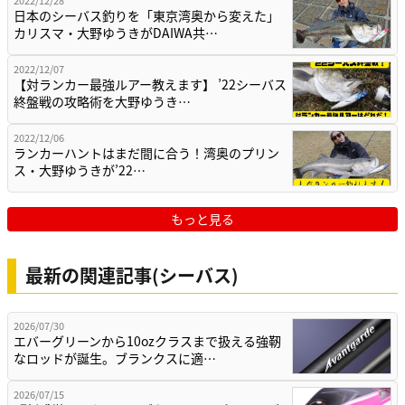
日本のシーバス釣りを「東京湾奥から変えた」
カリスマ・大野ゆうきがDAIWA共…
2022/12/07
【対ランカー最強ルアー教えます】 ’22シーバス
終盤戦の攻略術を大野ゆうき…
2022/12/06
ランカーハントはまだ間に合う！湾奥のプリン
ス・大野ゆうきが’22…
もっと見る
最新の関連記事(シーバス)
2026/07/30
エバーグリーンから10ozクラスまで扱える強靭
なロッドが誕生。ブランクスに適…
2026/07/15