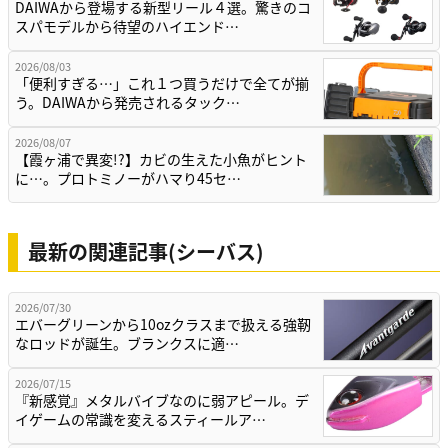
DAIWAから登場する新型リール４選。驚きのコ
スパモデルから待望のハイエンド…
2026/08/03
「便利すぎる…」これ１つ買うだけで全てが揃
う。DAIWAから発売されるタック…
2026/08/07
【霞ヶ浦で異変!?】カビの生えた小魚がヒント
に…。プロトミノーがハマり45セ…
最新の関連記事(シーバス)
2026/07/30
エバーグリーンから10ozクラスまで扱える強靭
なロッドが誕生。ブランクスに適…
2026/07/15
『新感覚』メタルバイブなのに弱アピール。デ
イゲームの常識を変えるスティールア…