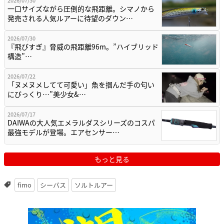
一口サイズながら圧倒的な飛距離。シマノから
発売される人気ルアーに待望のダウン…
2026/07/30
『飛びすぎ』脅威の飛距離96m。”ハイブリッド
構造”…
2026/07/22
「ヌメヌメしてて可愛い」魚を掴んだ手の匂い
にびっくり…”美少女&…
2026/07/17
DAIWAの大人気エメラルダスシリーズのコスパ
最強モデルが登場。エアセンサー…
もっと見る
fimo
シーバス
ソルトルアー