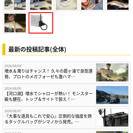
最新の投稿記事(全体)
2026/08/08
増水＆濁りはチャンス！ 久々の霞ヶ浦で良型連
発、プロトのメガフォーゼも激ハマ…
2026/08/08
【河口湖】増水でシャローが熱い！ モンスター
級も健在、トップ＆サイトで狙え！…
2026/08/07
『大事な道具もこれで安心』圧倒的な強度を誇
るタックルバッグがシマノから発売。…