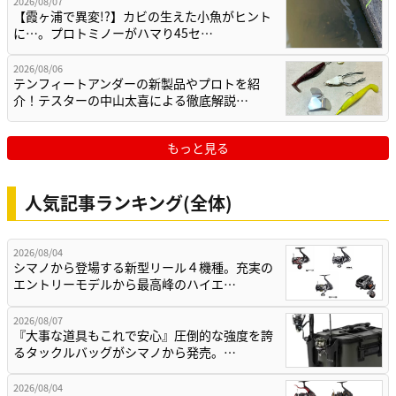
2026/08/07
【霞ヶ浦で異変!?】カビの生えた小魚がヒント
に…。プロトミノーがハマり45セ…
2026/08/06
テンフィートアンダーの新製品やプロトを紹
介！テスターの中山太喜による徹底解説…
もっと見る
人気記事ランキング(全体)
2026/08/04
シマノから登場する新型リール４機種。充実の
エントリーモデルから最高峰のハイエ…
2026/08/07
『大事な道具もこれで安心』圧倒的な強度を誇
るタックルバッグがシマノから発売。…
2026/08/04