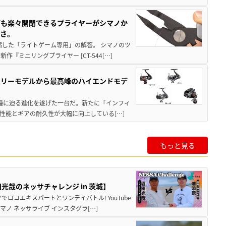
グも楽々開閉できるプライヤーがシマノか
すさ。
縮した「ライトゲーム専用」の解答。 シマノのツ
ミニリングプライヤー [CT-544[…]
トリーモデルから最高峰のハイエンドモデ
位機種に迫る進化を遂げた一台だ。新たに「インフィ
性能とギアの耐久性が大幅に向上している[…]
もっと見る
哉のネッサチャレンジ in 茨城】
ロコエキスパートとワンデイバトル! YouTube
ノ ネッサライブ インスタグラ[…]