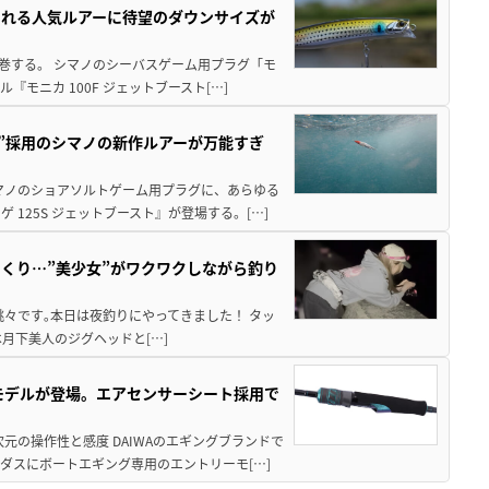
される人気ルアーに待望のダウンサイズが
席巻する。 シマノのシーバスゲーム用プラグ「モ
モニカ 100F ジェットブースト[…]
造”採用のシマノの新作ルアーが万能すぎ
マノのショアソルトゲーム用プラグに、あらゆる
125S ジェットブースト』が登場する。[…]
くり…”美少女”がワクワクしながら釣り
々です｡本日は夜釣りにやってきました！ タッ
まずは月下美人のジグヘッドと[…]
強モデルが登場。エアセンサーシート採用で
元の操作性と感度 DAIWAのエギングブランドで
ダスにボートエギング専用のエントリーモ[…]