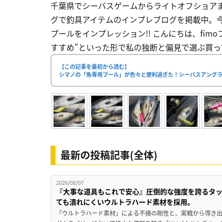
千葉県でシーバスゲームからライトオフショアまでマ
グで釣具アイテムのインプレブログを掲載中。
プールをインプレッション!! こんにちは、fimo
すすめ”といった形で私の独断と偏見で選ぶ買って
【この記事を最初から読む】
シマノの「魚専用プール」が色々と便利過ぎた！シーバスアングラ
最新の投稿記事(全体)
2026/08/07
『大事な道具もこれで安心』圧倒的な強度を誇るタ
ても潰れにくいウルトラハード素材を採用。
「ウルトラハード素材」による不撓の剛性と、実戦から導き出