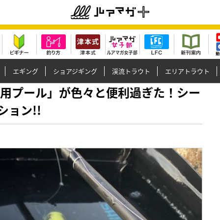
エギング
ショアジギング
渓流トラウト
エリアトラウト
「魚専用プール」が色々と便利過ぎた！シー
ョン!!