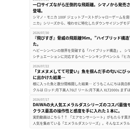
一口サイズながら圧倒的な飛距離。シマノから発売
登場。
シマノ・モニカ 100F ジェットブーストがシャローゲームを
ニカ」シリーズから、喰わせに特化したダウンサイジングモデル『
2026/07/30
『飛びすぎ』脅威の飛距離96m。”ハイブリッド構
た。
ヘビーシンペンの限界を突破する「ハイブリッド構造」。 シ
シチュエーションに対応するヘビーシンキングペンシル『ヒカゲ 
2026/07/22
「ヌメヌメしてて可愛い」魚を掴んだ手の匂いにびっ
に出かけた結果…
根に入った魚と数分間格闘した結果… どうもこんにちは眞白桃
クルは ロッド:月下美人76LT リール:月下美人 XLT2000s 
2026/07/17
DAIWAの大人気エメラルダスシリーズのコスパ最
クラス最高の操作性と感度を手に入れた１本に。
実釣動画はこちら↑↑ 「エアセンサーシート」がもたらす異次
人気を集めている「エメラルダスシリーズ」。そんなエメラル