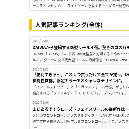
ールラインナップに、ライトゲームを愛するアングラー待望の新作『
人気記事ランキング(全体)
2026/08/04
DAIWAから登場する新型リール４選。驚きのコス
BG SW 「BG SW」は、世界中の大型魚と対峙するための
ルだ。 ダイワの次世代大型リールの設計思想「POWERDRIVE D
2026/08/03
「便利すぎる…」これ１つ買うだけで全てが揃う。D
機能性抜群。限定カラーでオシャレなデザインに。
「ハンドルストッパー」と「トランスフォーム仕様」がもたらす
発売される「タックルボックスTB カスタム プレッソSP」。
2026/08/06
まだあるぞ！クローズドフェイスリールの最新作は
大口径フロントコーンがノスタルジック！ しかし中身は現代
残す存在感抜群の大口径アルミフロントコーン。どこかノスタ
[…]