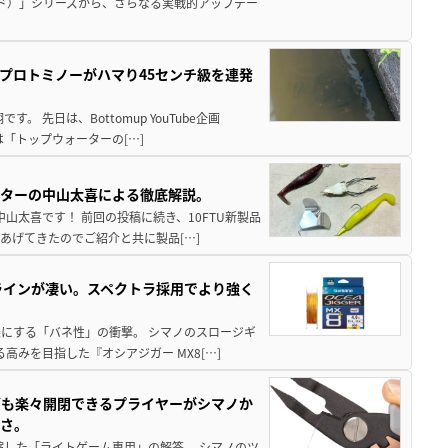
ド）」シリーズから、さらなる実戦的アップデー
プロトミノーがハマり45センチ級を連発
 先日は、Bottomup YouTube企画
は「トップウォーターの[…]
スターの中山太喜による徹底解説。
中山太喜です！ 前回の投稿に続き、10FTU新製品
あげてきたのでご紹介と共に製品[…]
ラインが凄い。スペクトラ採用でより強く
楽にする「バネ性」の衝撃。 シマノのスロージギ
高みを目指した『オシアジガー MX8[…]
グも楽々開閉できるプライヤーがシマノか
すさ。
縮した「ライトゲーム専用」の解答。 シマノのツ