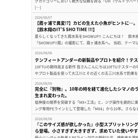
グカテゴリーにおいて絶大な信頼を誇る「UH（ウルトラハー
[…]
2026/08/07
【霞ヶ浦で異変!?】カビの生えた小魚がヒントに…。
【鈴木翔のIT’S SHO TIME !!!】
夏らしくなってきた霞水系をSHOWUP!! こんにちは！ 鈴木翔です。
『SHOWUP!!霞』の撮影にて、霞ヶ浦水系へ。 当初、テーマ
2026/08/06
テンフィートアンダーの新製品やプロトを紹介！テ
10FTUの期待高まる新作 皆さんこんにちは10FTUテスターの
やプロト製品を使って大江川とその近くの五三川水系で釣果を
2026/08/06
完全に『別物』。10年の時を経て進化したシマノの
生まれ変わった。
低伸度の限界を突破する「MX+工法」と、ジグ操作を劇的に
ング専用PEラインとして登場した「MX4」から10年。さらなる
2026/08/06
『このサイズ感が欲しかった』小型スプリットリン
ら登場。小さすぎず大きすぎず、求めていた使いや
極小リングへの執着とPEライン対応の鋭利な刃。機能美を凝