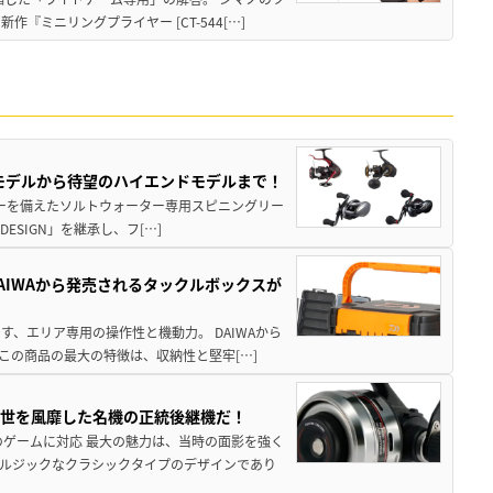
ミニリングプライヤー [CT-544[…]
パモデルから待望のハイエンドモデルまで！
パワーを備えたソルトウォーター専用スピニングリー
ESIGN」を継承し、フ[…]
AIWAから発売されるタックルボックスが
、エリア専用の操作性と機動力。 DAIWAから
この商品の最大の特徴は、収納性と堅牢[…]
一世を風靡した名機の正統後継機だ！
のゲームに対応 最大の魅力は、当時の面影を強く
ルジックなクラシックタイプのデザインであり