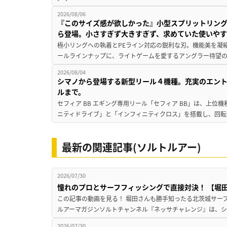
2026/08/06
『このサイズ感が欲しかった』小型スプリットリン
ら登場。小さすぎず大きすぎず、求めていた使いや
極小リングへの執着とPEライン対応の鋭利な刃。機能美を凝
ールラインナップに、ライトゲームを愛するアングラー待望の新作『
2026/08/04
シマノから登場する新型リール４機種。充実のエン
ルまで。
セフィア BB エギング専用リール「セフィア BB」は、上
ニティドライブ」と「インフィニティクロス」を搭載し、回転
最新の関連記事(ソルトルアー)
2026/07/30
憧れのプロとサーフフィッシングで直接対決！ 【堀田光
この記事の動画を見る！ 堀田さんも勝手知ったる北茨城サーフで
ルアーマガジンソルトチャンネル『ネッサチャレンジ』は、シマ
2026/07/30