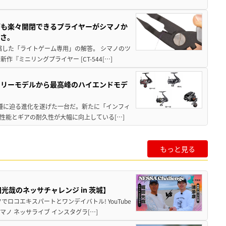
グも楽々開閉できるプライヤーがシマノか
すさ。
縮した「ライトゲーム専用」の解答。 シマノのツ
ミニリングプライヤー [CT-544[…]
トリーモデルから最高峰のハイエンドモデ
位機種に迫る進化を遂げた一台だ。新たに「インフィ
性能とギアの耐久性が大幅に向上している[…]
もっと見る
哉のネッサチャレンジ in 茨城】
ロコエキスパートとワンデイバトル! YouTube
ノ ネッサライブ インスタグラ[…]