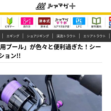
エギング
ショアジギング
渓流トラウト
エリアトラウト
「魚専用プール」が色々と便利過ぎた！シー
ョン!!