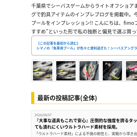
千葉県でシーバスゲームからライトオフショアまでマ
グで釣具アイテムのインプレブログを掲載中。
プールをインプレッション!! こんにちは、fimo
すすめ”といった形で私の独断と偏見で選ぶ買って
【この記事を最初から読む】
シマノの「魚専用プール」が色々と便利過ぎた！シーバスアングラ
最新の投稿記事(全体)
2026/08/07
『大事な道具もこれで安心』圧倒的な強度を誇るタ
ても潰れにくいウルトラハード素材を採用。
「ウルトラハード素材」による不撓の剛性と、実戦から導き出