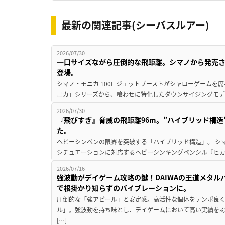
最新の関連記事(シーバスルアー)
2026/07/30
一口サイズながら圧倒的な飛距離。シマノから発売
登場。
シマノ・モニカ 100F ジェットブーストがシャローゲームを
ニカ」シリーズから、喰わせに特化したダウンサイジングモデル『
2026/07/30
『飛びすぎ』脅威の飛距離96m。”ハイブリッド構
た。
ヘビーシンペンの限界を突破する「ハイブリッド構造」。 シ
シチュエーションに対応するヘビーシンキングペンシル『ヒカゲ 
2026/07/16
強波動がデイゲーム攻略の鍵！DAIWAの王道メタ
で根掛かり知らずのバイブレーションに。
圧倒的な「強アピール」と安定感。高活性な個体をテンポ良く探
ル」。強波動を持ち味とし、デイゲームにおいて高い実績を誇
[…]