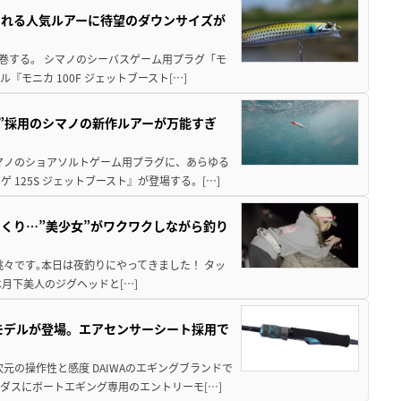
される人気ルアーに待望のダウンサイズが
席巻する。 シマノのシーバスゲーム用プラグ「モ
モニカ 100F ジェットブースト[…]
造”採用のシマノの新作ルアーが万能すぎ
マノのショアソルトゲーム用プラグに、あらゆる
125S ジェットブースト』が登場する。[…]
くり…”美少女”がワクワクしながら釣り
々です｡本日は夜釣りにやってきました！ タッ
まずは月下美人のジグヘッドと[…]
強モデルが登場。エアセンサーシート採用で
元の操作性と感度 DAIWAのエギングブランドで
ダスにボートエギング専用のエントリーモ[…]