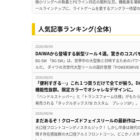
極小リングへの執着とPEライン対応の鋭利な刃。機能美を凝
ールラインナップに、ライトゲームを愛するアングラー待望の新作『
人気記事ランキング(全体)
2026/08/04
DAIWAから登場する新型リール４選。驚きのコス
BG SW 「BG SW」は、世界中の大型魚と対峙するための
ルだ。 ダイワの次世代大型リールの設計思想「POWERDRIVE D
2026/08/03
「便利すぎる…」これ１つ買うだけで全てが揃う。D
機能性抜群。限定カラーでオシャレなデザインに。
「ハンドルストッパー」と「トランスフォーム仕様」がもたらす
発売される「タックルボックスTB カスタム プレッソSP」。
2026/08/06
まだあるぞ！クローズドフェイスリールの最新作は
大口径フロントコーンがノスタルジック！ しかし中身は現代
残す存在感抜群の大口径アルミフロントコーン。どこかノスタ