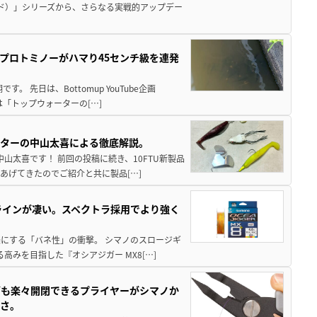
ド）」シリーズから、さらなる実戦的アップデー
プロトミノーがハマり45センチ級を連発
 先日は、Bottomup YouTube企画
は「トップウォーターの[…]
スターの中山太喜による徹底解説。
中山太喜です！ 前回の投稿に続き、10FTU新製品
あげてきたのでご紹介と共に製品[…]
ラインが凄い。スペクトラ採用でより強く
楽にする「バネ性」の衝撃。 シマノのスロージギ
高みを目指した『オシアジガー MX8[…]
グも楽々開閉できるプライヤーがシマノか
すさ。