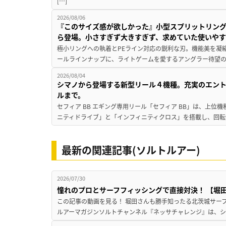
[…]
2026/08/06
『このサイズ感が欲しかった』小型スプリットリン
ら登場。小さすぎず大きすぎず、求めていた使いや
極小リングへの執着とPEライン対応の鋭利な刃。機能美を凝
ールラインナップに、ライトゲームを愛するアングラー待望の新作『
2026/08/04
シマノから登場する新型リール４機種。充実のエン
ルまで。
セフィア BB エギング専用リール「セフィア BB」は、上
ニティドライブ」と「インフィニティクロス」を搭載し、回転
最新の関連記事(ソルトルアー)
2026/07/30
憧れのプロとサーフフィッシングで直接対決！ 【堀田光
この記事の動画を見る！ 堀田さんも勝手知ったる北茨城サーフで
ルアーマガジンソルトチャンネル『ネッサチャレンジ』は、シマ