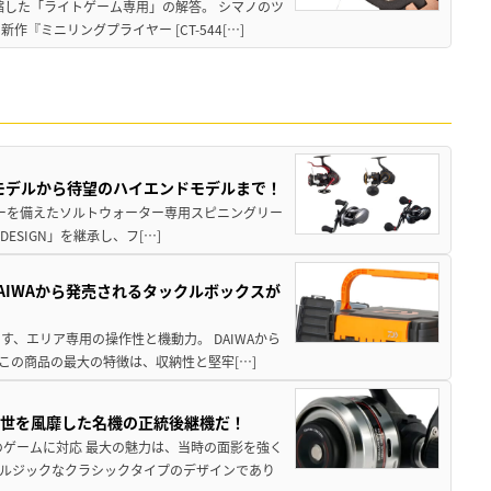
縮した「ライトゲーム専用」の解答。 シマノのツ
ミニリングプライヤー [CT-544[…]
パモデルから待望のハイエンドモデルまで！
パワーを備えたソルトウォーター専用スピニングリー
ESIGN」を継承し、フ[…]
AIWAから発売されるタックルボックスが
、エリア専用の操作性と機動力。 DAIWAから
この商品の最大の特徴は、収納性と堅牢[…]
一世を風靡した名機の正統後継機だ！
のゲームに対応 最大の魅力は、当時の面影を強く
ルジックなクラシックタイプのデザインであり