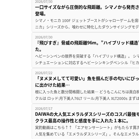
2026/07/30
一口サイズながら圧倒的な飛距離。シマノから発売
登場。
シマノ・モニカ 100F ジェットブーストがシャローゲームを
ニカ」シリーズから、喰わせに特化したダウンサイジングモデル『
2026/07/30
『飛びすぎ』脅威の飛距離96m。”ハイブリッド構
た。
ヘビーシンペンの限界を突破する「ハイブリッド構造」。 シ
シチュエーションに対応するヘビーシンキングペンシル『ヒカゲ 
2026/07/22
「ヌメヌメしてて可愛い」魚を掴んだ手の匂いにびっ
に出かけた結果…
根に入った魚と数分間格闘した結果… どうもこんにちは眞白桃
クルは ロッド:月下美人76LT リール:月下美人 XLT2000s 
2026/07/17
DAIWAの大人気エメラルダスシリーズのコスパ最
クラス最高の操作性と感度を手に入れた１本に。
実釣動画はこちら↑↑ 「エアセンサーシート」がもたらす異次
人気を集めている「エメラルダスシリーズ」。そんなエメラル