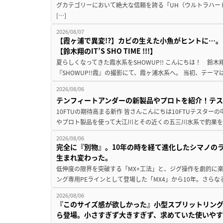
グカテゴリーにおいて絶大な信頼を誇る「UH（ウルトラハー
[…]
2026/08/07
【霞ヶ浦で異変!?】カビの生えた小魚がヒントに…。
【鈴木翔のIT’S SHO TIME !!!】
夏らしくなってきた霞水系をSHOWUP!! こんにちは！ 鈴木翔です。
『SHOWUP!!霞』の撮影にて、霞ヶ浦水系へ。 当初、テーマ
2026/08/06
テンフィートアンダーの新製品やプロトを紹介！テ
10FTUの期待高まる新作 皆さんこんにちは10FTUテスターの
やプロト製品を使って大江川とその近くの五三川水系で釣果を
2026/08/06
完全に『別物』。10年の時を経て進化したシマノの
生まれ変わった。
低伸度の限界を突破する「MX+工法」と、ジグ操作を劇的に
ング専用PEラインとして登場した「MX4」から10年。さらなる
2026/08/06
『このサイズ感が欲しかった』小型スプリットリン
ら登場。小さすぎず大きすぎず、求めていた使いや