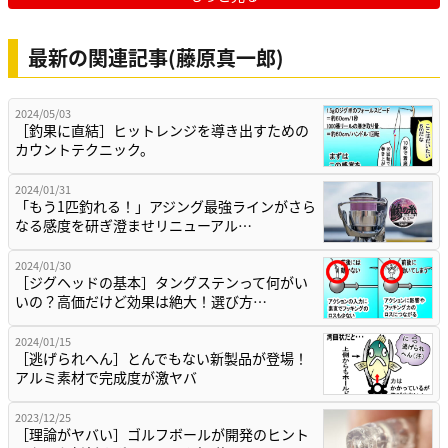
最新の関連記事(藤原真一郎)
2024/05/03
［釣果に直結］ヒットレンジを導き出すための
カウントテクニック。
2024/01/31
「もう1匹釣れる！」アジング最強ラインがさら
なる感度を研ぎ澄ませリニューアル…
2024/01/30
［ジグヘッドの基本］タングステンって何がい
いの？高価だけど効果は絶大！選び方…
2024/01/15
［逃げられへん］とんでもない新製品が登場！
アルミ素材で完成度が激ヤバ
2023/12/25
［理論がヤバい］ゴルフボールが開発のヒント