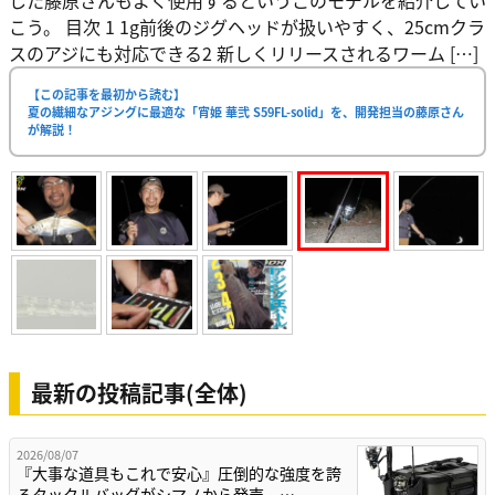
こう。 目次 1 1g前後のジグヘッドが扱いやすく、25cmクラ
スのアジにも対応できる2 新しくリリースされるワーム […]
【この記事を最初から読む】
夏の繊細なアジングに最適な「宵姫 華弐 S59FL-solid」を、開発担当の藤原さん
が解説！
最新の投稿記事(全体)
2026/08/07
『大事な道具もこれで安心』圧倒的な強度を誇
るタックルバッグがシマノから発売。…