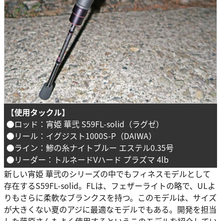
【使用タックル】
●ロッド：宵姫 華弐 S59FL-solid（ラグゼ）
●リール：イグジスト1000S-P（DAIWA）
●ライン：鯵の糸ナイトブルー エステル0.35号
●リーダー：トルネードVハード プラズマ 4lb
新しい宵姫 華弐のシリーズの中でもフィネスモデルとして
存在するS59FL-solid。FLは、フェザーライトの略で、ULよ
りもさらに柔軟なブランクスを持つ。このモデルは、サイズ
が大きくない夏のアジに最適なモデルでもある。開発を担当
した藤原さんもよく使用するというこのモデルを紹介してい