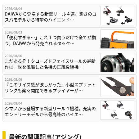
2026/08/04
DAIWAから登場する新型リール４選。驚きのコ
スパモデルから待望のハイエンド…
2026/08/03
「便利すぎる…」これ１つ買うだけで全てが揃
う。DAIWAから発売されるタック…
2026/08/06
まだあるぞ！クローズドフェイスリールの最新
作は一世を風靡した名機の正統後継機…
2026/08/06
『このサイズ感が欲しかった』小型スプリット
リングも楽々開閉できるプライヤーが…
2026/08/04
シマノから登場する新型リール４機種。充実の
エントリーモデルから最高峰のハイエ…
最新の関連記事(アジング)