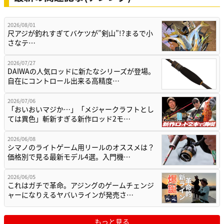
2026/08/01
尺アジが釣れすぎてバケツが”剣山”!?まるで小
さなテ…
2026/07/27
DAIWAの人気ロッドに新たなシリーズが登場。
自在にコントロール出来る高精度…
2026/07/06
「おいおいマジか…」「メジャークラフトとし
ては異色」斬新すぎる新作ロッド2モ…
2026/06/08
シマノのライトゲーム用リールのオススメは？
価格別で見る最新モデル4選。入門機…
2026/06/05
これはガチで革命。アジングのゲームチェンジ
ャーになりえるヤバいラインが発売さ…
もっと見る