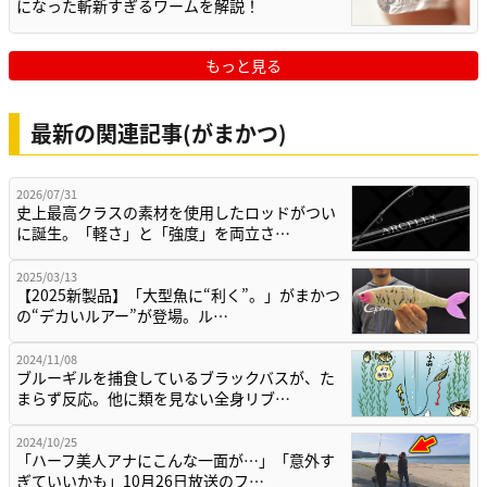
になった斬新すぎるワームを解説！
もっと見る
最新の関連記事(がまかつ)
2026/07/31
史上最高クラスの素材を使用したロッドがつい
に誕生。「軽さ」と「強度」を両立さ…
2025/03/13
【2025新製品】「大型魚に“利く”。」がまかつ
の“デカいルアー”が登場。ル…
2024/11/08
ブルーギルを捕食しているブラックバスが、た
まらず反応。他に類を見ない全身リブ…
2024/10/25
「ハーフ美人アナにこんな一面が…」「意外す
ぎていいかも」10月26日放送のフ…