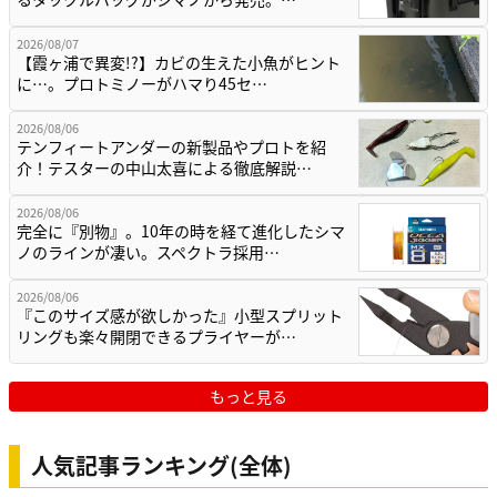
2026/08/07
【霞ヶ浦で異変!?】カビの生えた小魚がヒント
に…。プロトミノーがハマり45セ…
2026/08/06
テンフィートアンダーの新製品やプロトを紹
介！テスターの中山太喜による徹底解説…
2026/08/06
完全に『別物』。10年の時を経て進化したシマ
ノのラインが凄い。スペクトラ採用…
2026/08/06
『このサイズ感が欲しかった』小型スプリット
リングも楽々開閉できるプライヤーが…
もっと見る
人気記事ランキング(全体)