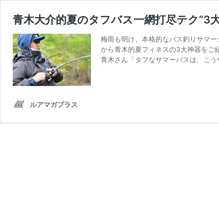
青木大介的夏のタフバス一網打尽テク“3大
梅雨も明け、本格的なバス釣りサマー
から青木的夏フィネスの3大神器をご
青木さん「タフなサマーバスは、こう
ルアマガプラス