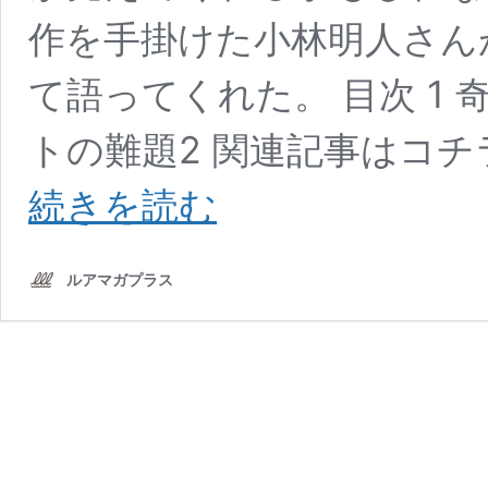
作を手掛けた小林明人さん
て語ってくれた。 目次 1
トの難題2 関連記事はコチ
O.S.P.
続きを読む
の
火
蓮
ルアマガプラス
（カ
レ
ン）
は
ワ
ー
ム
素
材
の