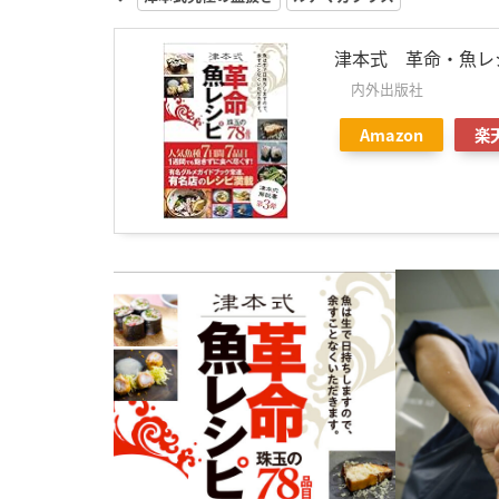
津本式 革命・魚レ
内外出版社
Amazon
楽