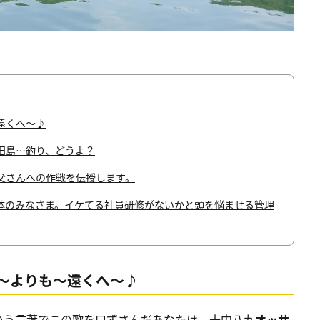
遠くへ〜♪
田島…釣り、どうよ？
父さんへの作戦を伝授します。
体のみなさま。イケてる社員研修がないかと頭を悩ませる管理
〜よりも〜遠くへ〜♪
いう言葉でこの歌を口ずさんだあなたは、十中八九
オッサ