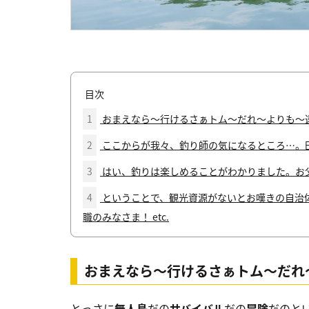
目次
1
おまえなら〜行けるさぁトム〜だれ〜よりも〜
2
ここからが我々、釣り師の気になるところ…。
3
はい、釣りは楽しめることがわかりました。お
4
ということで、観光資源がないとお嘆きの自治
職のみなさま！ etc.
おまえなら〜行けるさぁトム〜だれ
とっさに
無人島
だの
サバイバル
だの
冒険
だのと