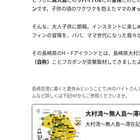
ン
です。子供の頃のワクワクを抱えたママの
オ
そんな、大人子供に朗報。インスタントに楽し
フィンの冒険を、パパ、ママ世代になった我々
その長崎県のH・Fアイランドとは、長崎県大村
（自称）
ことフカポンが突撃取材してきまし
長崎空港に着くと夏休みということでJKのバイトさん
ムなど詳しくは下記HPからご参照くださいませ。
大村湾〜無人島〜滞
大村湾〜無人島〜滞在