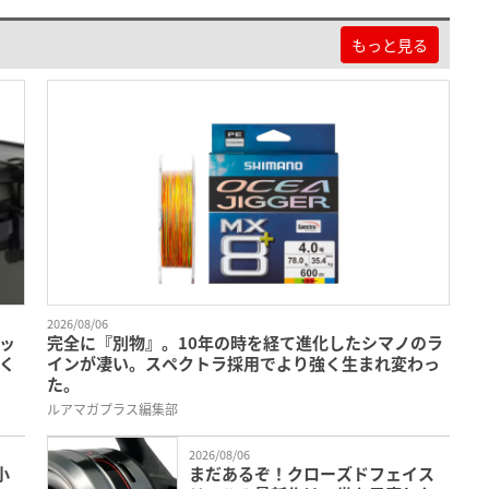
もっと見る
2026/08/06
ッ
完全に『別物』。10年の時を経て進化したシマノのラ
く
インが凄い。スペクトラ採用でより強く生まれ変わっ
た。
ルアマガプラス編集部
2026/08/06
小
まだあるぞ！クローズドフェイス