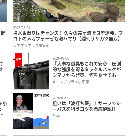
2026/08/08
も健
増水＆濁りはチャンス！ 久々の霞ヶ浦で良型連発、プ
ロトのメガフォーゼも激ハマり【週刊ササカツ無双】
ルアマガプラス編集部
2026/08/07
釣
『大事な道具もこれで安心』圧倒
状
的な強度を誇るタックルバッグが
シマノから発売。何を乗せても潰
れにくいウルトラハード素材を採
ルアマガプラス編集部
用。
2026/08/06
た小
狙いは「波打ち際」！サーフでシ
が
ーバスを狙うコツを徹底解説!!
翔
fimo