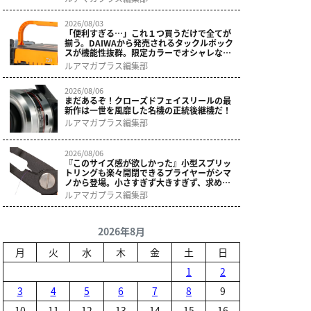
2026/08/03
「便利すぎる…」これ１つ買うだけで全てが
揃う。DAIWAから発売されるタックルボック
スが機能性抜群。限定カラーでオシャレなデ
ザインに。
ルアマガプラス編集部
2026/08/06
まだあるぞ！クローズドフェイスリールの最
新作は一世を風靡した名機の正統後継機だ！
ルアマガプラス編集部
2026/08/06
『このサイズ感が欲しかった』小型スプリッ
トリングも楽々開閉できるプライヤーがシマ
ノから登場。小さすぎず大きすぎず、求めて
いた使いやすさ。
ルアマガプラス編集部
2026年8月
月
火
水
木
金
土
日
1
2
3
4
5
6
7
8
9
10
11
12
13
14
15
16