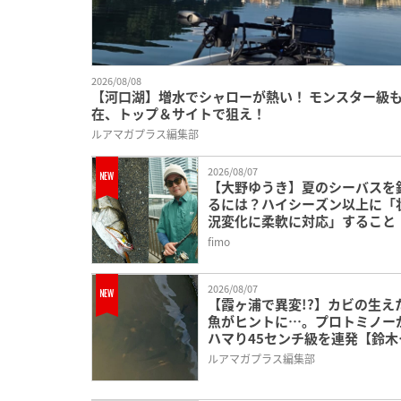
2026/08/08
【河口湖】増水でシャローが熱い！ モンスター級
在、トップ＆サイトで狙え！
ルアマガプラス編集部
2026/08/07
【大野ゆうき】夏のシーバスを
るには？ハイシーズン以上に「
況変化に柔軟に対応」すること
fimo
2026/08/07
【霞ヶ浦で異変!?】カビの生え
魚がヒントに…。プロトミノー
ハマり45センチ級を連発【鈴木
のIT’S SHO TIME !!!】
ルアマガプラス編集部