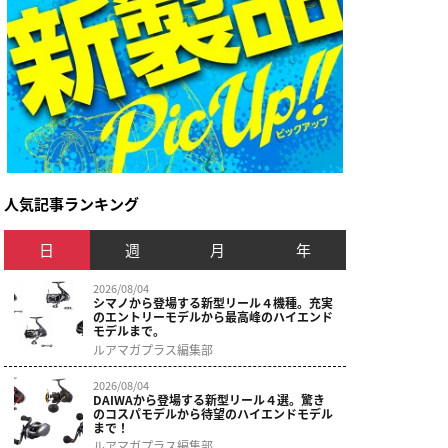
人気記事ランキング
日
週
月
年
2026/08/04
シマノから登場する新型リール４機種。充実
のエントリーモデルから最高峰のハイエンド
モデルまで。
ルアマガプラス編集部
【エリアトラウト究極本】鱒王7 発売！【状況打破のロ
2026/08/04
DAIWAから登場する新型リール４選。驚き
のコスパモデルから待望のハイエンドモデル
まで！
ルアマガプラス編集部