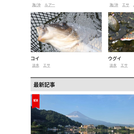
海/沖
ルアー
海/沖
エサ
コイ
ウグイ
淡水
エサ
淡水
エサ
最新記事