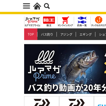
TOP
バス釣り
アジング
エギング
ショ