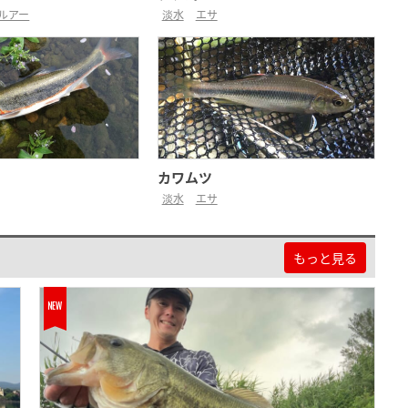
ルアー
淡水
エサ
カワムツ
淡水
エサ
もっと見る