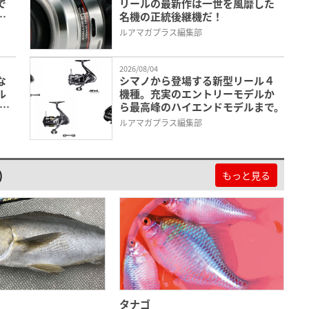
で
リールの最新作は一世を風靡した
名機の正統後継機だ！
めて
ルアマガプラス編集部
2026/08/04
な
シマノから登場する新型リール４
ル
機種。充実のエントリーモデルか
閉パ
ら最高峰のハイエンドモデルまで。
な
ルアマガプラス編集部
)
もっと見る
タナゴ