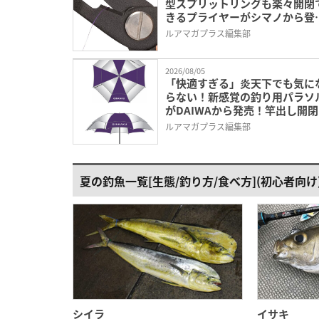
型スプリットリングも楽々開閉
きるプライヤーがシマノから登
場。小さすぎず大きすぎず、求
ルアマガプラス編集部
いた使いやすさ。
2026/08/05
「快適すぎる」炎天下でも気に
らない！新感覚の釣り用パラソ
がDAIWAから発売！竿出し開
ネル採用で釣りの邪魔にもなら
ルアマガプラス編集部
い。
夏の釣魚一覧[生態/釣り方/食べ方](初心者向け
シイラ
イサキ