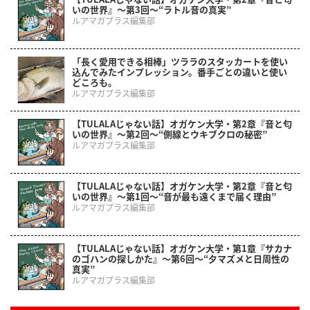
いの世界』～第3回～“ラトル音の真実”
ルアマガプラス編集部
「長く愛用できる相棒」ツララのスタッカートを使い
込んでみたインプレッション。番手ごとの違いと使い
どころも。
ルアマガプラス編集部
【TULALAじゃない話】オガケン大学・第2章『音と匂
いの世界』～第2回～“側線とウキブクロの秘密”
ルアマガプラス編集部
【TULALAじゃない話】オガケン大学・第2章『音と匂
いの世界』～第1回～“音が最も遠くまで届く理由”
ルアマガプラス編集部
【TULALAじゃない話】オガケン大学・第1章『サカナ
のゴハンの探しかた』～第6回～“夕マズメと日周性の
真実”
ルアマガプラス編集部