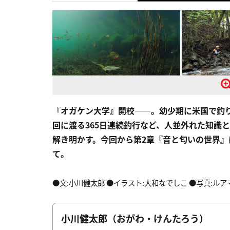
『オガケン大学』開校
——。
幼少期に米国で釣
回に渡る365日連続釣行など、人並外れた知識
解き明かす。今回から第2章『音と匂いの世界』に
て。
●文:小川健太郎 ●イラスト:大和なでしこ ●写真:ル
小川健太郎（おがわ・けんたろう）