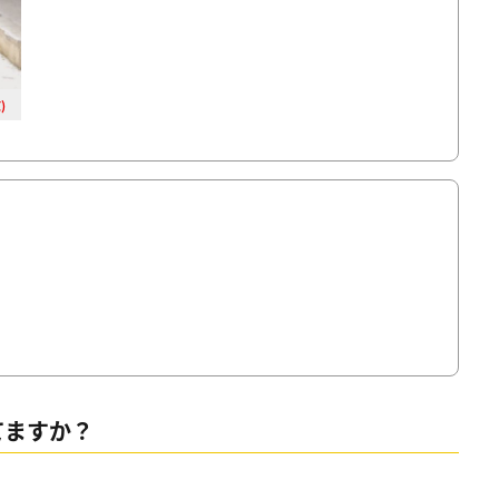
)
てますか？
。