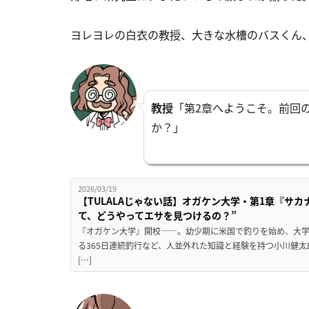
ヨレヨレの白衣の教授、大きな水槽のバスくん
教授
「第2章へようこそ。前回
か？」
2026/03/19
【TULALAじゃない話】オガケン大学・第1章『サ
て、どうやってエサを見つけるの？”
『オガケン大学』開校——。幼少期に米国で釣りを始め、大学
る365日連続釣行など、人並外れた知識と経験を持つ小川健
[…]