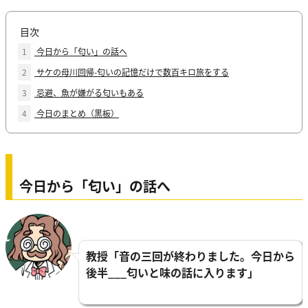
目次
1
今日から「匂い」の話へ
2
サケの母川回帰-匂いの記憶だけで数百キロ旅をする
3
忌避、魚が嫌がる匂いもある
4
今日のまとめ（黒板）
今日から「匂い」の話へ
教授「音の三回が終わりました。今日から
後半___匂い
と味の話に入ります」