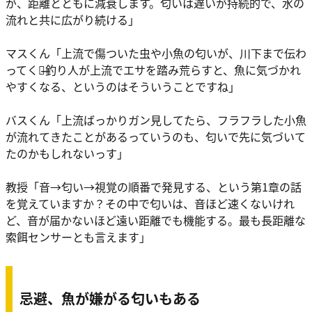
が、距離とともに減衰します。匂いは遅いが持続的で、水の
流れと共に広がり続ける」
マスくん「上流で傷ついた虫や小魚の匂いが、川下まで伝わ
ってくる̶̶釣り人が上流でエサを踏み荒らすと、魚に気づかれ
やすくなる、というのはそういうことですね」
バスくん「上流ばっかりガン見してたら、フラフラした小魚
が流れてきたことがあるっていうのも、匂いで先に気づいて
たのかもしれないっす」
教授「音→匂い→視覚の順番で発見する、という第1章の話
を覚えていますか？その中で匂いは、音ほど速くないけれ
ど、音が届かないほど遠い距離でも機能する。最も長距離な
索餌センサーとも言えます」
忌避、魚が嫌がる匂いもある