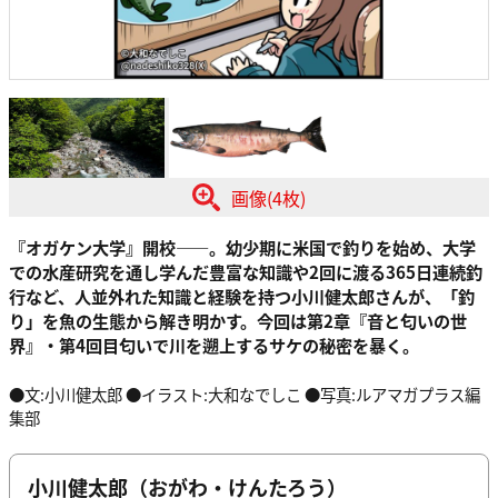
画像(4枚)
『オガケン大学』開校
——。
幼少期に米国で釣りを始め、大学
での水産研究を通し学んだ豊富な知識や2回に渡る365日連続釣
行など、人並外れた知識と経験を持つ
小川健太郎
さんが、「釣
り」を魚の生態から解き明かす。今回は第2章『音と匂いの世
界』・第4回目
匂いで川を遡上するサケ
の秘密を暴く。
●文:小川健太郎 ●イラスト:大和なでしこ ●写真:ルアマガプラス編
集部
小川健太郎（おがわ・けんたろう）