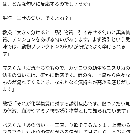
は、どんな匂いに反応するのでしょうか」
生徒「エサの匂い、ですよね？」
教授「大きく分けると、誘引物質、引き寄せる匂いと興奮物
質、テンションをあげる匂いがあります。まず誘引という意
味では、動物プランクトンの匂いが研究でよく挙げられま
す」
マスくん「渓流育ちなもので、カゲロウの幼生やユスリカの
幼虫の匂いには、確かに敏感です。雨の後、上流から色々な
ものが流れてくるとき、なんとなく気持ちが高ぶる感じがし
ます」
教授「それが化学物質に対する誘引反応です。傷ついた小魚
の体液、血液やアミノ酸も誘引物質として知られています」
バスくん「あの匂い……正直、食欲そそるんすよ。上流から
フラフラした小魚の気配がある気がして見てたら、本当に流