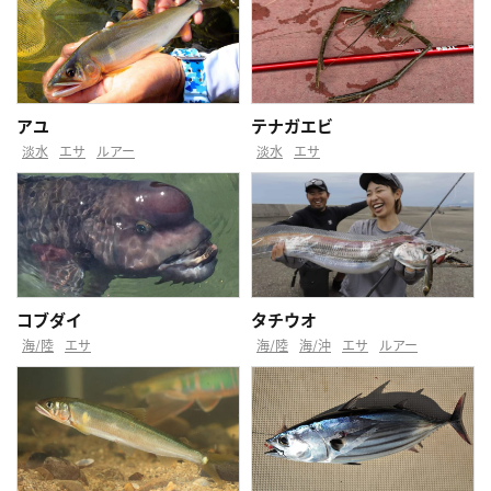
アユ
テナガエビ
淡水
エサ
ルアー
淡水
エサ
コブダイ
タチウオ
海/陸
エサ
海/陸
海/沖
エサ
ルアー