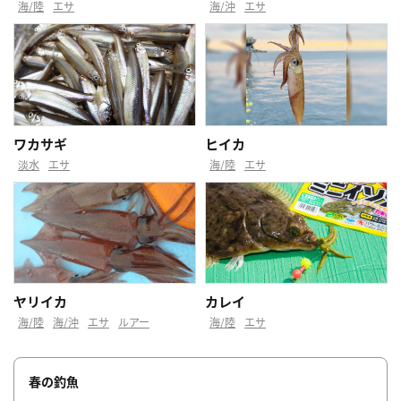
海/陸
エサ
海/沖
エサ
ワカサギ
ヒイカ
淡水
エサ
海/陸
エサ
ヤリイカ
カレイ
海/陸
海/沖
エサ
ルアー
海/陸
エサ
春の釣魚