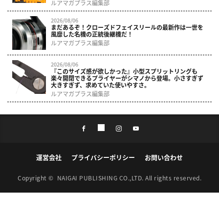
ルアマガプラス編集部
2026/08/06
まだあるぞ！クローズドフェイスリールの最新作は一世を
風靡した名機の正統後継機だ！
ルアマガプラス編集部
2026/08/06
『このサイズ感が欲しかった』小型スプリットリングも
楽々開閉できるプライヤーがシマノから登場。小さすぎず
大きすぎず、求めていた使いやすさ。
ルアマガプラス編集部
運営会社
プライバシーポリシー
お問い合わせ
Copyright ©
NAIGAI PUBLISHING CO.,LTD.
All rights reserved.