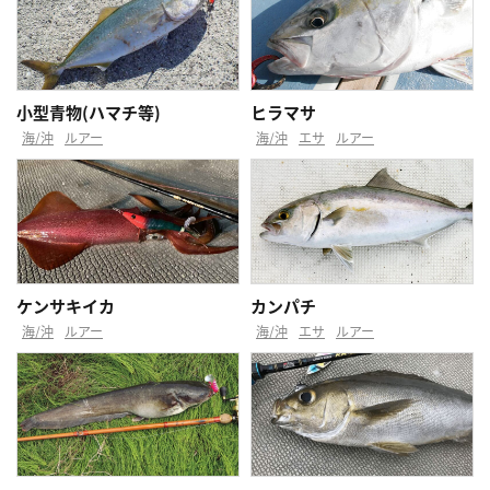
小型青物(ハマチ等)
ヒラマサ
海/沖
ルアー
海/沖
エサ
ルアー
ケンサキイカ
カンパチ
海/沖
ルアー
海/沖
エサ
ルアー