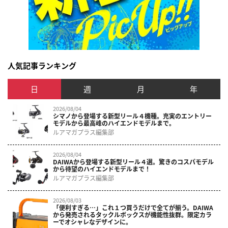
人気記事ランキング
日
週
月
年
2026/08/04
シマノから登場する新型リール４機種。充実のエントリー
モデルから最高峰のハイエンドモデルまで。
ルアマガプラス編集部
2026/08/04
DAIWAから登場する新型リール４選。驚きのコスパモデル
から待望のハイエンドモデルまで！
ルアマガプラス編集部
2026/08/03
「便利すぎる…」これ１つ買うだけで全てが揃う。DAIWA
から発売されるタックルボックスが機能性抜群。限定カラ
ーでオシャレなデザインに。