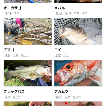
オニカサゴ
メバル
海/沖
エサ
海/陸
海/沖
エサ
ルアー
アマゴ
コイ
淡水
エサ
ルアー
淡水
エサ
ブラックバス
アカムツ
淡水
ルアー
海/沖
エサ
ルアー