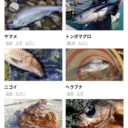
ヤマメ
トンボマグロ
淡水
エサ
ルアー
海/沖
ルアー
ニゴイ
ヘラブナ
淡水
ルアー
淡水
エサ