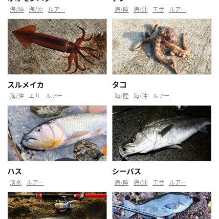
海/陸
海/沖
ルアー
海/陸
海/沖
エサ
ルアー
スルメイカ
タコ
海/沖
エサ
ルアー
海/陸
海/沖
ルアー
ハス
シーバス
淡水
ルアー
海/陸
海/沖
エサ
ルアー