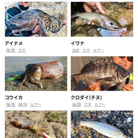
アイナメ
イワナ
海/陸
エサ
淡水
エサ
ルアー
コウイカ
クロダイ(チヌ)
海/陸
海/沖
ルアー
海/陸
エサ
ルアー