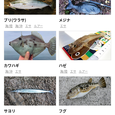
ブリ(ワラサ)
メジナ
海/陸
海/沖
エサ
ルアー
エサ
カワハギ
ハゼ
海/沖
エサ
海/陸
エサ
ルアー
サヨリ
フグ