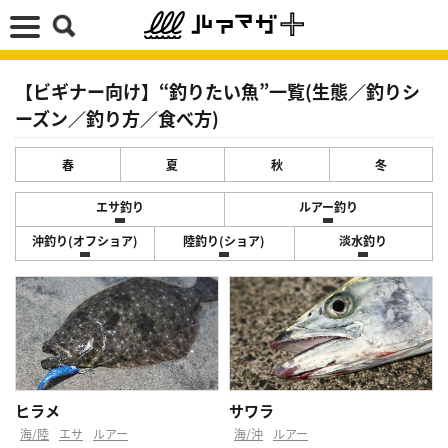
【ビギナー向け】“釣りたい魚”一覧(生態／釣りシ
ーズン／釣り方／食べ方)
春
夏
秋
冬
エサ釣り
ルアー釣り
沖釣り(オフショア)
陸釣り(ショア)
淡水釣り
ヒラメ
サワラ
海/陸
エサ
ルアー
海/沖
ルアー