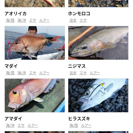
アオリイカ
ホンモロコ
海/陸
海/沖
エサ
ルアー
淡水
エサ
マダイ
ニジマス
海/陸
海/沖
エサ
ルアー
淡水
エサ
ルアー
アマダイ
ヒラスズキ
海/沖
エサ
ルアー
海/陸
ルアー