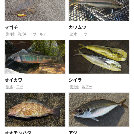
マゴチ
カワムツ
海/陸
海/沖
エサ
ルアー
淡水
エサ
オイカワ
シイラ
淡水
エサ
海/沖
ルアー
オオモンハタ
アジ