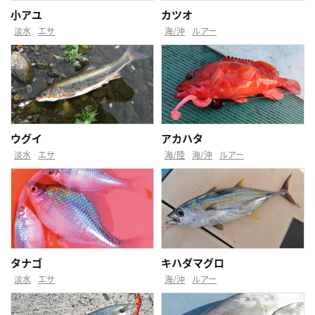
小アユ
カツオ
淡水
エサ
海/沖
ルアー
ウグイ
アカハタ
淡水
エサ
海/陸
海/沖
ルアー
タナゴ
キハダマグロ
淡水
エサ
海/沖
ルアー