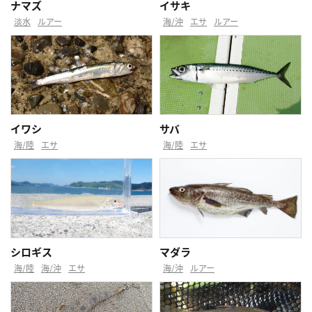
ナマズ
イサキ
淡水
ルアー
海/沖
エサ
ルアー
イワシ
サバ
海/陸
エサ
海/陸
エサ
シロギス
マダラ
海/陸
海/沖
エサ
海/沖
ルアー