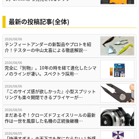
最新の投稿記事(全体)
2026/08/06
テンフィートアンダーの新製品やプロトを紹
介！テスターの中山太喜による徹底解説…
2026/08/06
完全に『別物』。10年の時を経て進化したシマ
ノのラインが凄い。スペクトラ採用…
2026/08/06
『このサイズ感が欲しかった』小型スプリット
リングも楽々開閉できるプライヤーが…
2026/08/06
まだあるぞ！クローズドフェイスリールの最新
作は一世を風靡した名機の正統後継機…
2026/08/05
「快適すぎる」炎天下でも気にならない！新感