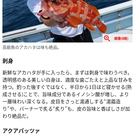
画像(8枚)
高級魚のアカハタは味も絶品。
刺身
新鮮なアカハタが手に入ったら、まずは刺身で味わうべき。
透明感のある美しい白身は、適度な歯ごたえと上品な甘みを
持つ。釣った後すぐではなく、半日から1日ほど寝かせる(熟
成させる)ことで、旨味成分であるイノシン酸が増し、より
一層味わい深くなる。皮目をさっと湯通しする“湯霜造
り”や、バーナーで炙る“炙り”も、皮の旨味と香ばしさが加
わり絶品だ。
アクアパッツァ