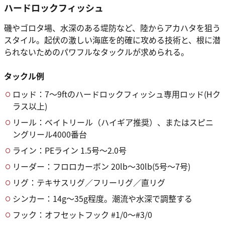
ハードロックフィッシュ
磯やゴロタ場、水深のある堤防など、陸からアカハタを狙う
スタイル。起伏の激しい海底を的確に攻める技術と、根に潜
られないためのパワフルなタックルが求められる。
タックル例
ロッド：7〜9ftのハードロックフィッシュ専用ロッド(Hク
ラス以上)
リール：ベイトリール（ハイギア推奨）、またはスピニ
ングリール4000番台
ライン：PEライン 1.5号〜2.0号
リーダー：フロロカーボン 20lb〜30lb(5号〜7号)
リグ：テキサスリグ／フリーリグ／直リグ
シンカー：14g〜35g程度。潮流や水深で調整する
フック：オフセットフック #1/0〜#3/0