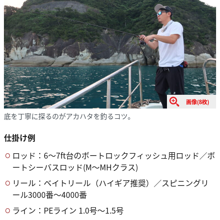
画像(8枚)
底を丁寧に探るのがアカハタを釣るコツ。
仕掛け例
ロッド：6〜7ft台のボートロックフィッシュ用ロッド／ボ
ートシーバスロッド(M〜MHクラス)
リール：ベイトリール（ハイギア推奨）／スピニングリ
ール3000番〜4000番
ライン：PEライン 1.0号〜1.5号