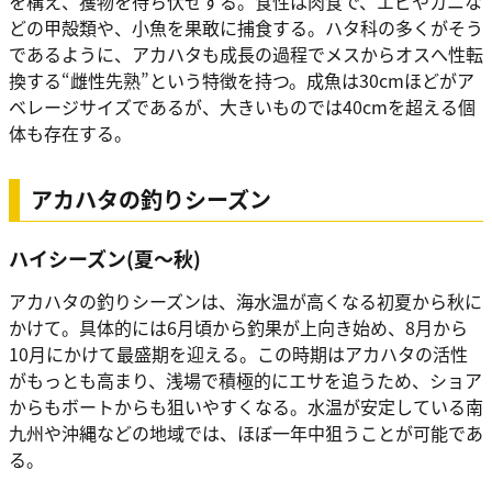
を構え、獲物を待ち伏せする。食性は肉食で、エビやカニな
どの甲殻類や、小魚を果敢に捕食する。ハタ科の多くがそう
であるように、アカハタも成長の過程でメスからオスへ性転
換する“雌性先熟”という特徴を持つ。成魚は30cmほどがア
ベレージサイズであるが、大きいものでは40cmを超える個
体も存在する。
アカハタの釣りシーズン
ハイシーズン(夏〜秋)
アカハタの釣りシーズンは、海水温が高くなる初夏から秋に
かけて。具体的には6月頃から釣果が上向き始め、8月から
10月にかけて最盛期を迎える。この時期はアカハタの活性
がもっとも高まり、浅場で積極的にエサを追うため、ショア
からもボートからも狙いやすくなる。水温が安定している南
九州や沖縄などの地域では、ほぼ一年中狙うことが可能であ
る。