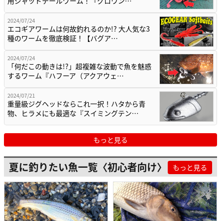
用シャッドテールワーム！『グロウン…
2024/07/24
エコギアワームは何故釣れるのか!? 大人気な3
種のワームを徹底検証！【バグア…
2024/07/24
「何だこの動きは!?」超複雑な波動で魚を魅惑
するワーム『ハフーア（アクアウェ…
2024/07/21
重量級ジグヘッドならこれ一択！ハタから青
物、ヒラメにも最適な『スイミングテン…
もっと見る
夏に釣りたい魚一覧〈初心者向け〉
もっと見る