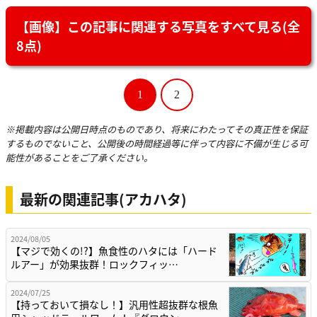
【画像】この記事に関連する写真をすべて見る(全
8点)
1
2
※掲載内容は公開日時点のものであり、将来にわたってその真正性を保証
するものでないこと、公開後の時間経過等に伴って内容に不備が生じる可
能性があることをご了承ください。
最新の関連記事(アカハタ)
2024/08/05
【マジで効くの!?】魚食性のハタには「ハード
ルアー」が効果抜群！ロックフィッ…
2024/07/25
【持っておいて損なし！】汎用性超抜群な根魚