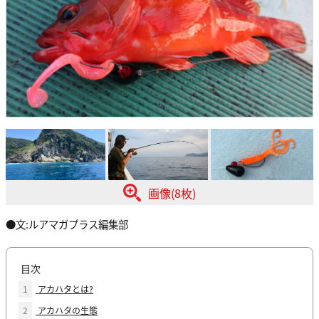
画像(8枚)
●文:ルアマガプラス編集部
目次
1
アカハタとは?
2
アカハタの生態