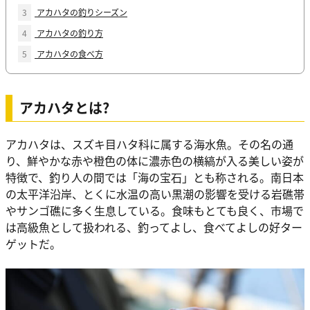
3
アカハタの釣りシーズン
4
アカハタの釣り方
5
アカハタの食べ方
アカハタとは?
アカハタは、スズキ目ハタ科に属する海水魚。その名の通
り、鮮やかな赤や橙色の体に濃赤色の横縞が入る美しい姿が
特徴で、釣り人の間では「海の宝石」とも称される。南日本
の太平洋沿岸、とくに水温の高い黒潮の影響を受ける岩礁帯
やサンゴ礁に多く生息している。食味もとても良く、市場で
は高級魚として扱われる、釣ってよし、食べてよしの好ター
ゲットだ。