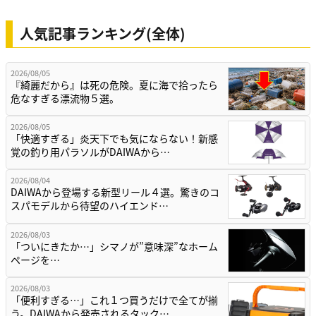
人気記事ランキング(全体)
2026/08/05
『綺麗だから』は死の危険。夏に海で拾ったら
危なすぎる漂流物５選。
2026/08/05
「快適すぎる」炎天下でも気にならない！新感
覚の釣り用パラソルがDAIWAから…
2026/08/04
DAIWAから登場する新型リール４選。驚きのコ
スパモデルから待望のハイエンド…
2026/08/03
「ついにきたか…」シマノが”意味深”なホーム
ページを…
2026/08/03
「便利すぎる…」これ１つ買うだけで全てが揃
う。DAIWAから発売されるタック…