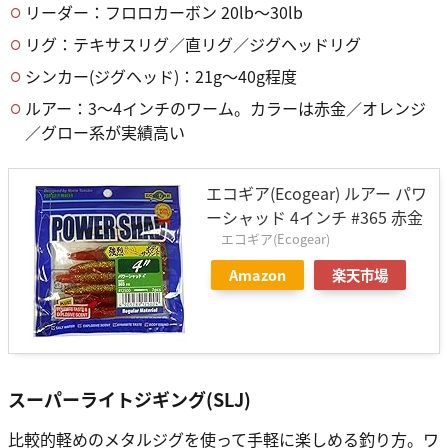
リーダー：フロロカーボン 20lb〜30lb
リグ：テキサスリグ／直リグ／ジグヘッドリグ
シンカー(ジグヘッド)：21g〜40g程度
ルアー：3〜4インチのワーム。カラーは赤金／オレンジ
／グロー系が実績高い
エコギア(Ecogear) ルアー パワ
ーシャッド 4インチ #365 赤金
エコギア(Ecogear)
Amazon
楽天市場
スーパーライトジギング(SLJ)
比較的軽めのメタルジグを使って手軽に楽しめる釣り方。ワ