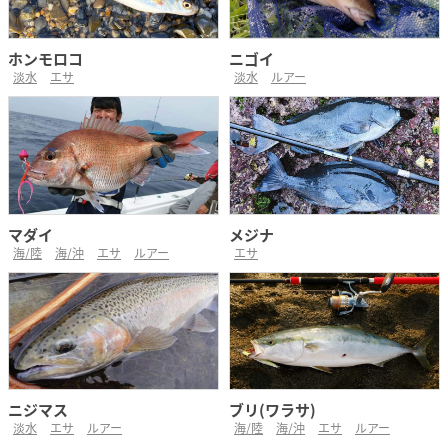
ホンモロコ
ニゴイ
淡水
エサ
淡水
ルアー
マダイ
メジナ
海/陸
海/沖
エサ
ルアー
エサ
ニジマス
ブリ(ワラサ)
淡水
エサ
ルアー
海/陸
海/沖
エサ
ルアー