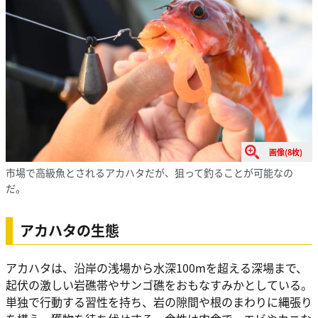
画像(8枚)
市場で高級魚とされるアカハタだが、狙って釣ることが可能なの
だ。
アカハタの生態
アカハタは、沿岸の浅場から水深100mを超える深場まで、
起伏の激しい岩礁帯やサンゴ礁をおもなすみかとしている。
単独で行動する習性を持ち、岩の隙間や根のまわりに縄張り