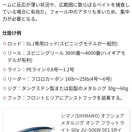
ームに反応が薄い状況や、広範囲に散らばるベイトを捕食し
ている場合に有効だ。フォール中のアタリも多いため、集中
力が必要となる。
仕掛け例
ロッド：SLJ専用ロッド(スピニングモデルが一般的)
リール：スピニングリール 3000番〜4000番(ハイギアモ
デルが有利)
ライン：PEライン 0.8号〜1.2号
リーダー：フロロカーボン 16lb〜25lb(4号〜6号)
ジグ：タングステン製または鉛製のメタルジグ 30g〜60g
フック：フロントとリアにアシストフックを装着する。
シマノ(SHIMANO) オフショア
メタルジグ オシア フラットラ
イト 60g JU-S06W 001 SRイ