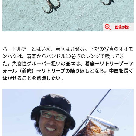
画像(9枚)
ハードルアーとはいえ、着底はさせる。下記の写真のオオモ
ンハタは、着底からハンドル10巻きのレンジで喰ってき
た。魚食性グルーパー狙いの基本は、
着底→リトリーブ→フ
ォール（着底）→リトリーブの繰り返し
となる。
中層を長く
泳がせることを意識したい
。