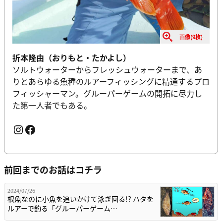
画像(9枚)
折本隆由（おりもと・たかよし）
ソルトウォーターからフレッシュウォーターまで、あ
りとあらゆる魚種のルアーフィッシングに精通するプロ
フィッシャーマン。グルーパーゲームの開拓に尽力し
た第一人者でもある。
Instagram
Facebook
前回までのお話はコチラ
2024/07/26
根魚なのに小魚を追いかけて泳ぎ回る!? ハタを
ルアーで釣る「グルーパーゲーム…