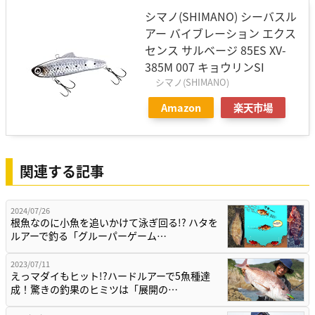
シマノ(SHIMANO) シーバスル
アー バイブレーション エクス
センス サルベージ 85ES XV-
385M 007 キョウリンSI
シマノ(SHIMANO)
Amazon
楽天市場
関連する記事
2024/07/26
根魚なのに小魚を追いかけて泳ぎ回る!? ハタを
ルアーで釣る「グルーパーゲーム…
2023/07/11
えっマダイもヒット!?ハードルアーで5魚種達
成！驚きの釣果のヒミツは「展開の…