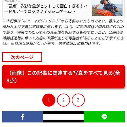
2023/07/06
［盲点］多彩な魚がヒットして面白すぎる！ハ
ードルアーでロックフィッシュゲーム…
※本記事は”ルアーマガジンソルト”から寄稿されたものであり、著作上の
権利および文責は寄稿元に属します。なお、掲載内容は公開日時点のもの
であり、将来にわたってその真正性を保証するものでないこと、公開後の
時間経過等に伴って内容に不備が生じる可能性があることをご了承くださ
い。 ※特別な記載がないかぎり、価格情報は消費税込です。
次のページ
【画像】この記事に関連する写真をすべて見る(全
9点）
1
2
3