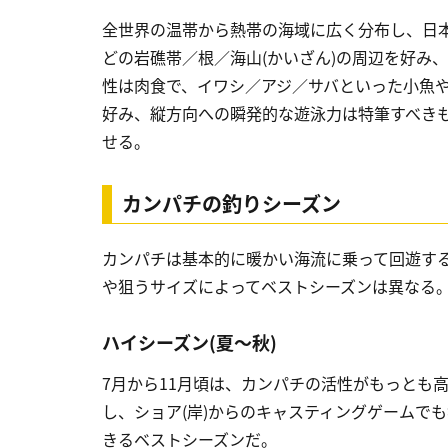
全世界の温帯から熱帯の海域に広く分布し、日本
どの岩礁帯／根／海山(かいざん)の周辺を好み
性は肉食で、イワシ／アジ／サバといった小魚
好み、縦方向への瞬発的な遊泳力は特筆すべき
せる。
カンパチの釣りシーズン
カンパチは基本的に暖かい海流に乗って回遊す
や狙うサイズによってベストシーズンは異なる
ハイシーズン(夏～秋)
7月から11月頃は、カンパチの活性がもっとも
し、ショア(岸)からのキャスティングゲームで
きるベストシーズンだ。