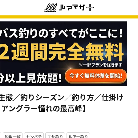
の生態／釣りシーズン／釣り方／仕掛け
 アングラー憧れの最高峰】
釣魚一覧
カンパチ
エサ釣り
ルアー釣り