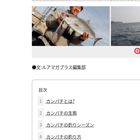
●文:ルアマガプラス編集部
目次
1
カンパチとは?
2
カンパチの生態
3
カンパチの釣りシーズン
4
カンパチの釣り方