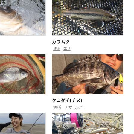
カワムツ
淡水
エサ
クロダイ(チヌ)
海/陸
エサ
ルアー