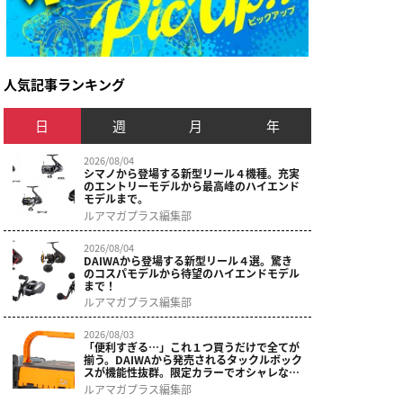
人気記事ランキング
日
週
月
年
2026/08/04
シマノから登場する新型リール４機種。充実
のエントリーモデルから最高峰のハイエンド
モデルまで。
ルアマガプラス編集部
2026/08/04
DAIWAから登場する新型リール４選。驚き
のコスパモデルから待望のハイエンドモデル
まで！
ルアマガプラス編集部
2026/08/03
「便利すぎる…」これ１つ買うだけで全てが
揃う。DAIWAから発売されるタックルボック
スが機能性抜群。限定カラーでオシャレなデ
ザインに。
ルアマガプラス編集部