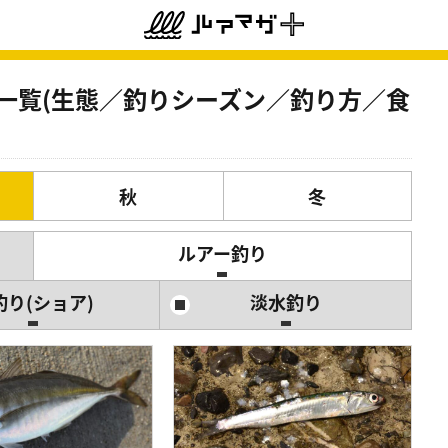
一覧(生態／釣りシーズン／釣り方／食
秋
冬
ルアー釣り
釣り(ショア)
淡水釣り