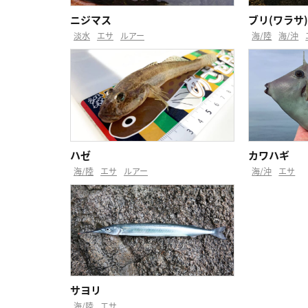
ニジマス
ブリ(ワラサ
淡水
エサ
ルアー
海/陸
海/沖
ハゼ
カワハギ
海/陸
エサ
ルアー
海/沖
エサ
サヨリ
海/陸
エサ