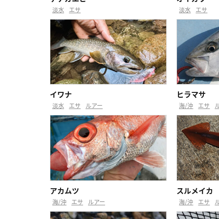
淡水
エサ
淡水
エサ
イワナ
ヒラマサ
淡水
エサ
ルアー
海/沖
エサ
アカムツ
スルメイカ
海/沖
エサ
ルアー
海/沖
エサ