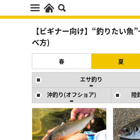
【ビギナー向け】“釣りたい魚”
べ方)
春
夏
エサ釣り
沖釣り(オフショア)
陸