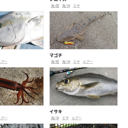
海/陸
海/沖
エサ
マゴチ
ルアー
海/陸
海/沖
エサ
ルアー
イサキ
ルアー
海/沖
エサ
ルアー