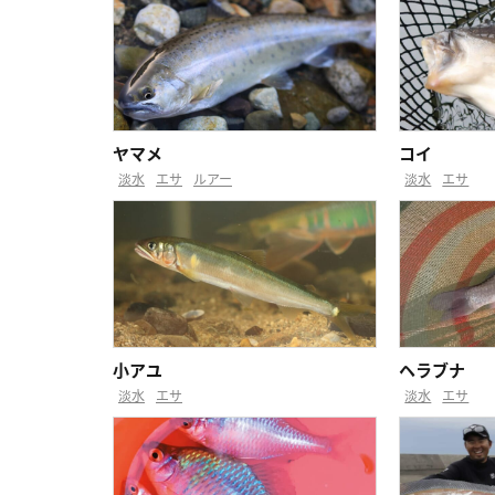
ヤマメ
コイ
淡水
エサ
ルアー
淡水
エサ
小アユ
ヘラブナ
淡水
エサ
淡水
エサ