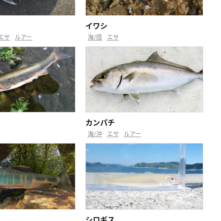
イワシ
エサ
ルアー
海/陸
エサ
カンパチ
海/沖
エサ
ルアー
シロギス