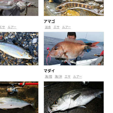
アマゴ
エサ
ルアー
淡水
エサ
ルアー
マダイ
海/陸
海/沖
エサ
ルアー