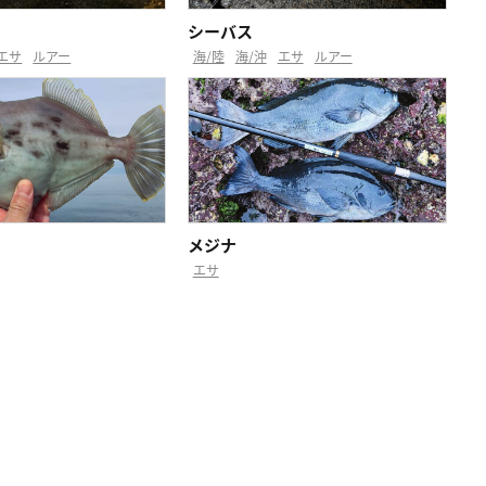
)
シーバス
エサ
ルアー
海/陸
海/沖
エサ
ルアー
メジナ
エサ