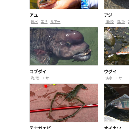
アユ
アジ
淡水
エサ
ルアー
海/陸
海/沖
コブダイ
ウグイ
海/陸
エサ
淡水
エサ
テナガエビ
オイカワ