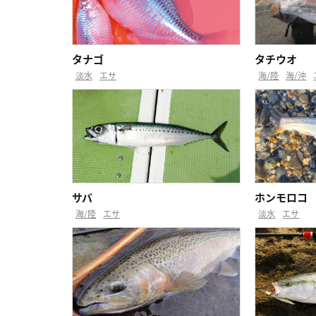
タナゴ
タチウオ
淡水
エサ
海/陸
海/沖
サバ
ホンモロコ
海/陸
エサ
淡水
エサ