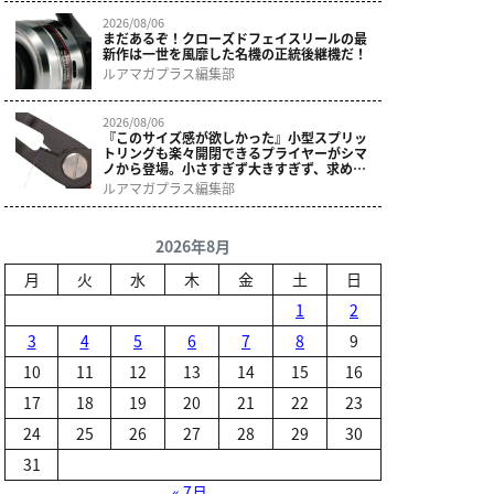
2026/08/06
まだあるぞ！クローズドフェイスリールの最
新作は一世を風靡した名機の正統後継機だ！
ルアマガプラス編集部
2026/08/06
『このサイズ感が欲しかった』小型スプリッ
トリングも楽々開閉できるプライヤーがシマ
ノから登場。小さすぎず大きすぎず、求めて
いた使いやすさ。
ルアマガプラス編集部
2026年8月
月
火
水
木
金
土
日
1
2
3
4
5
6
7
8
9
10
11
12
13
14
15
16
17
18
19
20
21
22
23
24
25
26
27
28
29
30
31
« 7月