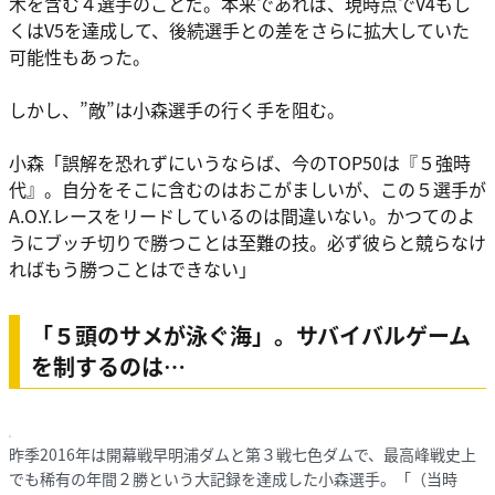
木を含む４選手のことだ。本来であれば、現時点でV4もし
くはV5を達成して、後続選手との差をさらに拡大していた
可能性もあった。
しかし、”敵”は小森選手の行く手を阻む。
小森
「誤解を恐れずにいうならば、今のTOP50は『５強時
代』。自分をそこに含むのはおこがましいが、この５選手が
A.O.Y.レースをリードしているのは間違いない。かつてのよ
うにブッチ切りで勝つことは至難の技。必ず彼らと競らなけ
ればもう勝つことはできない」
「５頭のサメが泳ぐ海」。サバイバルゲーム
を制するのは…
昨季2016年は開幕戦早明浦ダムと第３戦七色ダムで、最高峰戦史上
でも稀有の年間２勝という大記録を達成した小森選手。「（当時