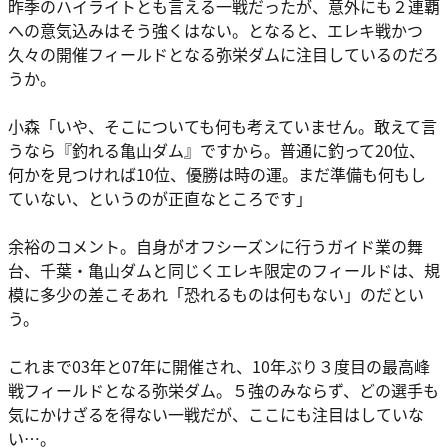
昨季のハイライトとも言える一戦だったが、意外にも２連覇
への意気込みはそう強くはない。となると、エレキ戦かつ
久々の開催フィールドとなる弥栄ダムに注目しているのだろ
うか。
小森
「いや、そこについても何も考えていません。敢えて言
うなら『釣れる亀山ダム』ですから。普通に釣って20位、
何かを見つければ10位、優勝は時の運。まだ準備も何もし
ていない、というのが正直なところです」
余裕のコメント。自身がオフシーズンに行うガイド業の舞
台、千葉・亀山ダムと同じくエレキ限定のフィールドは、規
模に多少の差こそあれ「恐れるものは何もない」のだとい
う。
これまで03年と07年に開催され、10年ぶり３度目の最高峰
戦フィールドとなる弥栄ダム。５強のみならず、どの選手も
気にかけざるを得ない一戦だが、ここにも注目はしていな
い…。