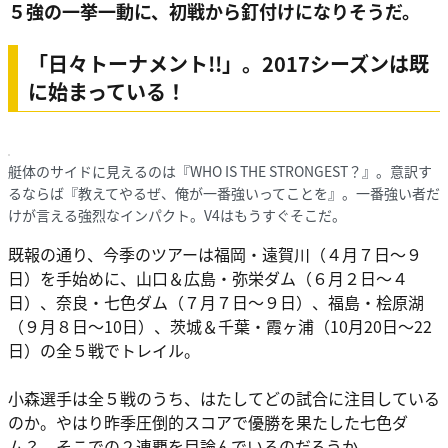
５強の一挙一動に、初戦から釘付けになりそうだ。
「日々トーナメント!!」。2017シーズンは既
に始まっている！
艇体のサイドに見えるのは『WHO IS THE STRONGEST？』。意訳す
るならば『教えてやるぜ、俺が一番強いってことを』。一番強い者だ
けが言える強烈なインパクト。V4はもうすぐそこだ。
既報の通り、今季のツアーは福岡・遠賀川（４月７日〜９
日）を手始めに、山口＆広島・弥栄ダム（６月２日〜４
日）、奈良・七色ダム（７月７日〜９日）、福島・桧原湖
（９月８日〜10日）、茨城＆千葉・霞ヶ浦（10月20日〜22
日）の全５戦でトレイル。
小森選手は全５戦のうち、はたしてどの試合に注目している
のか。やはり昨季圧倒的スコアで優勝を果たした七色ダ
ム？ そこでの２連覇を目論んでいるのだろうか。