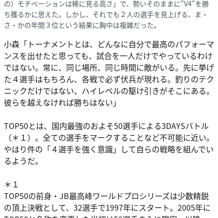
の）モチベーションは稀に見る高さ」で、勢いそのままに”V4”を勝
ち獲るかに思えた。しかし、それでも２人の選手を見上げる、ま・
さ・かの年間３位という結果に胸中は複雑だった。
小森
「トーナメントとは、どんなに自分で最高のパフォーマ
ンスを出せたと思っても、試合を一人だけでやっているわけ
ではない。常に、同じ場所、同じ時間に敵がいる。先に挙げ
た４選手はもちろん、各戦で必ず伏兵が現れる。釣りのテク
ニックだけではない、ハイレベルの駆け引きがそこにある。
彼らを越えなければ勝ちはない」
TOP50とは、国内最強のおよそ50選手による3DAYSバトル
（＊１）。全ての選手をマークすることなど不可能に近い。
やはり件の「４選手を強く意識」して自らの戦略を組んでい
るようだ。
＊１
TOP50の前身・JB最高峰ワールドプロシリーズは少数精鋭
の頂上決戦として、32選手で1997年にスタート。2005年に