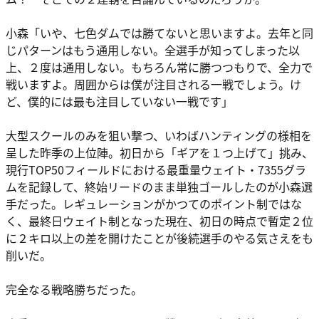
小森
「いや、七色ダムでは勝てないと思いますよ。去年と同
じパターンはもう通用しない。全選手が知ってしまった以
上、２度は通用しない。もちろん常に勝つつもりで、全力で
戦いますよ。周囲からは僕が注目される一戦でしょう。け
ど、僕的には最も注目していない一戦です」
大型スクールのみを狙い撃つ、いわばハンティングの様相を
呈した昨季の上位陣。初日から「ギアを１つ上げて」挑み、
現行TOP50フィールドにおける最重量ウェイト・7355グラ
ムを記録して、終始リードのまま単独ゴールしたのが小森選
手だった。レギュレーションがかつてのポイント制ではな
く、最終日ウェイト制となった現在、初日の時点で暫定２位
に２キロ以上の差を開けたことが後続選手のやる気さえをも
削いだ。
完全なる戦略勝ちだった。