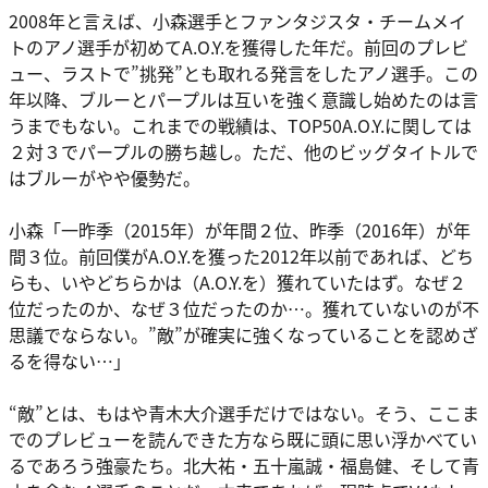
2008年と言えば、小森選手とファンタジスタ・チームメイ
トの
アノ選手
が初めてA.O.Y.を獲得した年だ。前回のプレビ
ュー、ラストで”挑発”とも取れる発言をしたアノ選手。この
年以降、ブルーとパープルは互いを強く意識し始めたのは言
うまでもない。これまでの戦績は、TOP50A.O.Y.に関しては
２対３でパープルの勝ち越し。ただ、他のビッグタイトルで
はブルーがやや優勢だ。
小森
「一昨季（2015年）が年間２位、昨季（2016年）が年
間３位。前回僕がA.O.Y.を獲った2012年以前であれば、どち
らも、いやどちらかは（A.O.Y.を）獲れていたはず。なぜ２
位だったのか、なぜ３位だったのか…。獲れていないのが不
思議でならない。”敵”が確実に強くなっていることを認めざ
るを得ない…」
“敵”とは、もはや青木大介選手だけではない。そう、ここま
でのプレビューを読んできた方なら既に頭に思い浮かべてい
るであろう強豪たち。北大祐・五十嵐誠・福島健、そして青