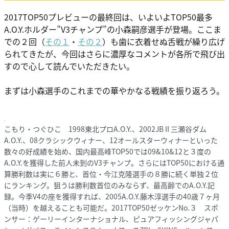
2017TOP50プレビューの最終回は、いよいよTOP50最多
A.O.Y.ホルダー”V3チャンプ”の小森嗣彦選手が登場。ここま
での２回（
その１
・
その２
）も歯に衣着せぬ舌戦が繰り広げ
られてきたが、今回はさらに濃厚なコメントが各所で飛び出
すので心して読んでいただきたい。
まずは小森選手のこれまでの華やかなる戦績を振り返ろう。
こもり・つぐひこ 1998東北プロA.O.Y.、2002JBⅡ三瀬谷ダム
A.O.Y.、08クラシックウィナー、12オールスターウィナーといった
数々の好成績を始め、国内最高峰TOP50では09&10&12と３度の
A.O.Y.を獲得した前人未到のV3チャンプ。さらにはTOP50における通
算勝利数は実に６勝と、首位・今江克隆選手の８勝に続く単独２位
にランキング。狙うは勝利数首位のみならず、最高齢でのA.O.Y.記
録。今季V4の座を獲得すれば、2005A.O.Y.藤木淳選手の40歳７ヶ月
（当時）を越えることも可能だ。2017TOP50ゼッケンNo.３ スポ
ンサー：ゲーリーインターナショナル、ピュアフィッシングジャパ