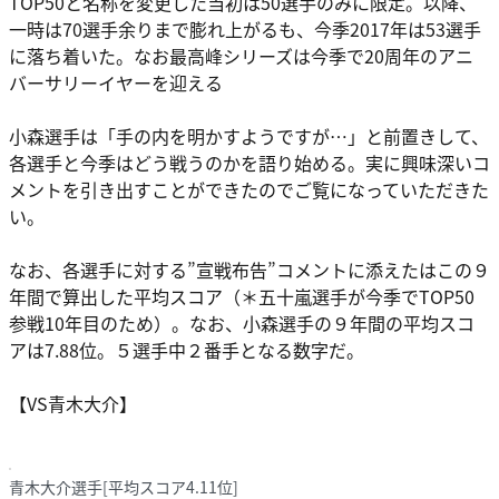
TOP50と名称を変更した当初は50選手のみに限定。以降、
一時は70選手余りまで膨れ上がるも、今季2017年は53選手
に落ち着いた。なお最高峰シリーズは今季で20周年のアニ
バーサリーイヤーを迎える
小森選手は「手の内を明かすようですが…」と前置きして、
各選手と今季はどう戦うのかを語り始める。実に興味深いコ
メントを引き出すことができたのでご覧になっていただきた
い。
なお、各選手に対する”宣戦布告”コメントに添えたはこの９
年間で算出した平均スコア（＊五十嵐選手が今季でTOP50
参戦10年目のため）。なお、小森選手の９年間の平均スコ
アは7.88位。５選手中２番手となる数字だ。
【VS青木大介】
青木大介選手[平均スコア4.11位]