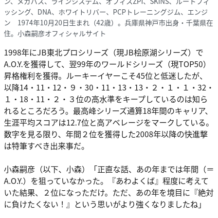
ン、メガバス、ラインシステム、オフィスZPI、SKINS、ルートフィ
ッシング、DNA、ホワイトリバー、PCPトレーニングジム、エンジ
ン 1974年10月20日生まれ（42歳）。兵庫県神戸市出身・千葉県在
住。小森嗣彦オフィシャルサイト
1998年にJB東北プロシリーズ（現JB桧原湖シリーズ）で
A.O.Y.を獲得して、翌99年のワールドシリーズ（現TOP50）
昇格権利を獲得。ルーキーイヤーこそ45位と低迷したが、
以降14・11・12・９・30・11・13・13・２・１・１・32・
１・18・11・２・３位の高水準をキープしているのは知ら
れるところだろう。最高峰シリーズ通算18年間のキャリア、
生涯平均スコアは12.7位と高アベレージをマークしている。
数字を見る限り、年間２位を獲得した2008年以降の快進撃
は特筆すべき出来事だ。
小森嗣彦
（以下、小森）「正直な話、あの年までは年間（＝
A.O.Y.）を狙っていなかった。『あわよくば』程度に考えて
いた結果、２位になっただけ。ただ、あの年を境目に『絶対
に負けたくない！』という思いがより強くなりましたね」