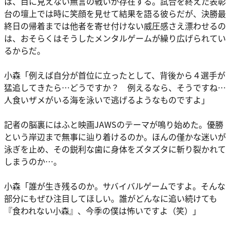
は、目に見えない無言の戦いが存在する。試合を終えた表彰
台の壇上では時に笑顔を見せて結果を語る彼らだが、決勝最
終日の帰着までは他者を寄せ付けない威圧感さえ漂わせるの
は、おそらくはそうしたメンタルゲームが繰り広げられてい
るからだ。
小森
「例えば自分が首位に立ったとして、背後から４選手が
猛追してきたら…どうですか？ 例えるなら、そうですね…
人食いザメがいる海を泳いで逃げるようなものですよ」
記者の脳裏にはふと映画JAWSのテーマが鳴り始めた。優勝
という岸辺まで無事に辿り着けるのか。ほんの僅かな迷いが
泳ぎを止め、その鋭利な歯に身体をズタズタに斬り裂かれて
しまうのか…。
小森
「誰が生き残るのか。サバイバルゲームですよ。そんな
部分にもぜひ注目してほしい。誰がどんなに追い続けても
『食われない小森』、今季の僕は怖いですよ（笑）」