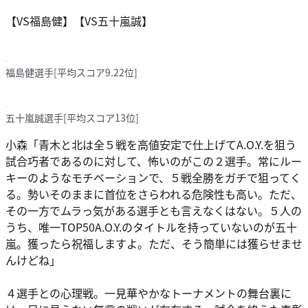
【VS福島健】【VS五十嵐誠】
福島健選手[平均スコア9.22位]
五十嵐誠選手[平均スコア13位]
小森
「青木と北は全５戦を高値安定で仕上げてA.O.Y.を狙う
試合巧者であるのに対して、怖いのがこの２選手。常にルー
キーのようなモチベーションで、５戦全勝をガチで狙ってく
る。勢いそのままに首位をさらわれる危険性も高い。ただ、
その一方でムラっ気がある選手とも言えなくはない。５人の
うち、唯一TOP50A.O.Y.のタイトルを持っていないのが五十
嵐。獲ったら祝福しますよ。ただ、そう簡単には獲らせませ
んけどね」
４選手との心理戦。一見華やかなトーナメントの舞台裏に