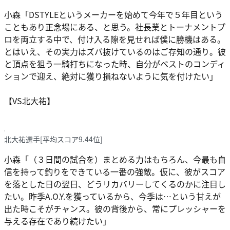
小森
「DSTYLEというメーカーを始めて今年で５年目という
こともあり正念場にある、と思う。社長業とトーナメントプ
ロを両立する中で、付け入る隙を見せれば僕に勝機はある。
とはいえ、その実力はズバ抜けているのはご存知の通り。彼
と頂点を狙う一騎打ちになった時、自分がベストのコンディ
ションで迎え、絶対に獲り損ねないように気を付けたい」
【VS北大祐】
北大祐選手[平均スコア9.44位]
小森
「（３日間の試合を）まとめる力はもちろん、今最も自
信を持って釣りをできている一番の強敵。仮に、彼がスコア
を落とした日の翌日、どうリカバリーしてくるのかに注目し
たい。昨季A.O.Y.を獲っているから、今季は…という甘えが
出た時こそがチャンス。彼の背後から、常にプレッシャーを
与える存在であり続けたい」