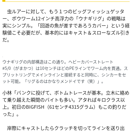
虫ルアーに対して、もう１つのビッグフィッシュゲッタ
ー、ボウワーム12インチ高浮力の「ウナギリグ」の戦略は
実にシンプル。「回遊の魚が差すであろうカバー」という経
験値こそ必要だが、基本的にはキャスト＆スローなズル引き
だ。
ウナギリグの内部構造はこの通り。ヘビーカバーストレート
#5/0（がまかつ）は10センチほどのPEラインでワーム内を貫通。ス
プリットリングでメインラインと接続すると同時に、シンカーをセ
ット可能。「リグるのはかなりメンドイです（笑）」。
小林「バンクに投げて、ボトムトレースが基本。立木に絡め
て乗り越えた瞬間のバイトも多い。アタればキロクラス以
上。初日のBIGFISH（61センチ4315グラム）もこの釣りだ
った」。
岸際にキャストしたらクラッチを切ってラインを送り出