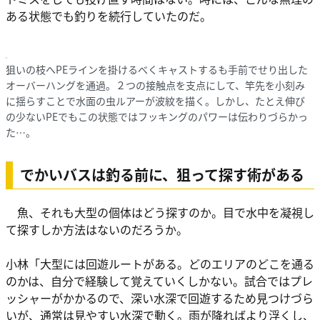
ある状態でも釣りを続行していたのだ。
狙いの枝へPEラインを掛けるべくキャストするも手前でせり出した
オーバーハングを通過。２つの接触点を支点にして、竿先を小刻み
に揺らすことで水面の虫ルアーが波紋を描く。しかし、たとえ伸び
の少ないPEでもこの状態ではフッキングのパワーは伝わりづらかっ
た…。
でかいバスは釣る前に、狙って探す術がある
魚、それも大型の個体はどう探すのか。目で水中を凝視し
て探すしか方法はないのだろうか。
小林「大型には回遊ルートがある。どのエリアのどこを通る
のかは、自分で経験して覚えていくしかない。試合ではプレ
ッシャーがかかるので、深い水深で回遊するため見つけづら
いが、通常は見やすい水深で動く。雨が降ればより浮くし、