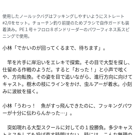
使用したノールックバグはフッキングしやすいようにストレート
#2/0をセット。チョーチン釣り前提のためブラシで自作ガードも装
着済み。PE１号＋フロロ８ポンドリーダーのパワーフィネス系スピ
ニングで使用。
小林「でかいのが回ってくるまで、待ちます」。
竿を片手に岸沿いをエレキで探索。その目で大型を探し、
仕留める作戦のようだ。すると「おった！」と小声で呟く
や、方向転換。その姿を目で追いながら、進行方向に向けて
キャスト。樹木の枝にラインをかけ、虫ルアーが着水。小刻
みに波紋を描く。
小林「うわっ！ 魚がすっ飛んできたのに、フッキングパワ
ーが十分に伝わらんかった…」。
突如現れる大型スクールに対しての１投勝負。多少キャス
トミスをしても投げ直す時間はない。時には、こんな無理の