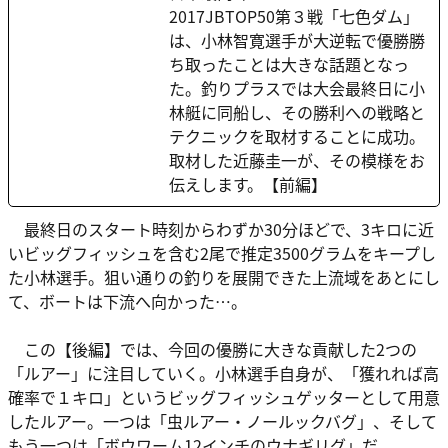
2017JBTOP50第３戦「七色ダム」
は、小林智寛選手が大逆転で優勝勝
ち取ったことは大きな話題となっ
た。釣りプラスでは大会最終日に小
林艇に同船し、その勝利への戦略と
テクニックを取材することに成功。
取材した近藤圭一が、その模様をお
伝えします。【前編】
最終日のスタート時刻からわずか30分ほどで、3キロに近
いビッグフィッシュを含む2尾で推定3500グラムをキープし
た小林選手。狙い通りの釣りを展開できた上流域をあとにし
て、ボートは下流へ向かった…。
この【後編】では、今回の優勝に大きな貢献した2つの
「ルアー」に注目していく。小林選手自身が、「獲れれば高
確率で１キロ」というビッグフィッシュゲッターとして用意
したルアー。一つは「虫ルアー・ノールックバグ」、そして
もう一つは「ボウワーム12インチのウナギリグ」だ。