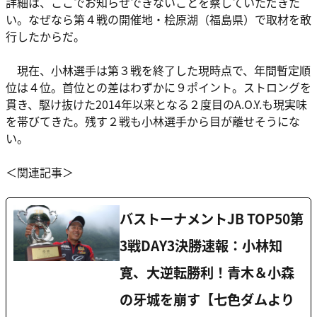
詳細は、ここでお知らせできないことを察していただきた
い。なぜなら第４戦の開催地・桧原湖（福島県）で取材を敢
行したからだ。
現在、小林選手は第３戦を終了した現時点で、年間暫定順
位は４位。首位との差はわずかに９ポイント。ストロングを
貫き、駆け抜けた2014年以来となる２度目のA.O.Y.も現実味
を帯びてきた。残す２戦も小林選手から目が離せそうにな
い。
＜関連記事＞
バストーナメントJB TOP50第
3戦DAY3決勝速報：小林知
寛、大逆転勝利！青木＆小森
の牙城を崩す【七色ダムより