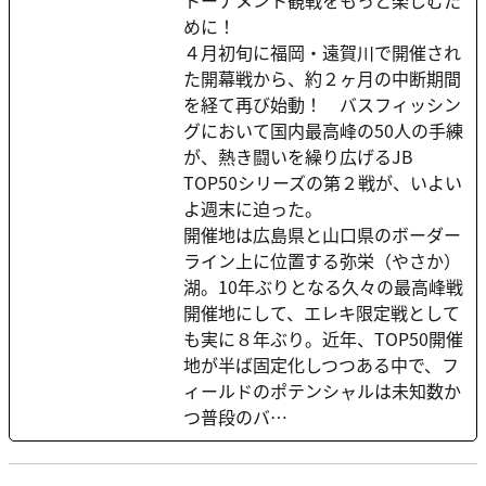
トーナメント観戦をもっと楽しむた
めに！
４月初旬に福岡・遠賀川で開催され
た開幕戦から、約２ヶ月の中断期間
を経て再び始動！ バスフィッシン
グにおいて国内最高峰の50人の手練
が、熱き闘いを繰り広げるJB
TOP50シリーズの第２戦が、いよい
よ週末に迫った。
開催地は広島県と山口県のボーダー
ライン上に位置する弥栄（やさか）
湖。10年ぶりとなる久々の最高峰戦
開催地にして、エレキ限定戦として
も実に８年ぶり。近年、TOP50開催
地が半ば固定化しつつある中で、フ
ィールドのポテンシャルは未知数か
つ普段のバ…