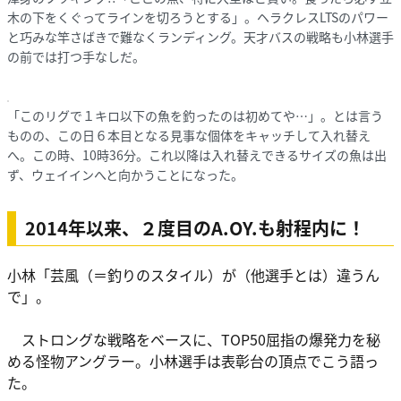
木の下をくぐってラインを切ろうとする」。ヘラクレスLTSのパワー
と巧みな竿さばきで難なくランディング。天才バスの戦略も小林選手
の前では打つ手なしだ。
「このリグで１キロ以下の魚を釣ったのは初めてや…」。とは言う
ものの、この日６本目となる見事な個体をキャッチして入れ替え
へ。この時、10時36分。これ以降は入れ替えできるサイズの魚は出
ず、ウェイインへと向かうことになった。
2014年以来、２度目のA.OY.も射程内に！
小林「芸風（＝釣りのスタイル）が（他選手とは）違うん
で」。
ストロングな戦略をベースに、TOP50屈指の爆発力を秘
める怪物アングラー。小林選手は表彰台の頂点でこう語っ
た。