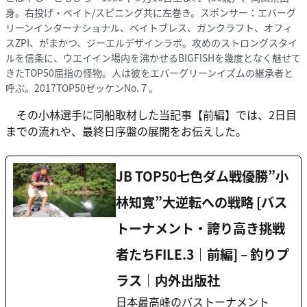
身。右投げ・ベイト/スピニング共に左巻き。スポンサー：エバーグ
リーンインターナショナル、ベイトブレス、ガンクラフト、オフィ
スZPI、がまかつ、ジーエルデザインラボ。攻めのストロングスタイ
ルを信条に、ウエイイン場内を沸かせるBIGFISHを幾度となく魅せて
きたTOP50屈指の怪物。人は彼をエバーグリーンイズムの継承者と
呼ぶ。2017TOP50ゼッケンNo.７。
その小林選手に同船取材した当記事【前編】では、2日目
までの流れや、最終日序盤の展開をお伝えした。
JB TOP50七色ダム戦優勝”小
林知寛”大逆転への戦略 [バス
トーナメント・誇り高き挑戦
者たちFILE.3｜前編] – 釣りプ
ラス｜内外出版社
日本最高峰のバストーナメント