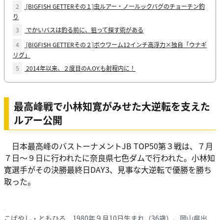
2
[BIGFISH GETTERその１]虫ルアー・ノールックバグのチョーチン釣
り
3
でかいバスは釣る前に、狙って探す術がある
4
[BIGFISH GETTERその２]ボウワーム12インチ高浮力×独自「ウナギ
リグ」
5
2014年以来、２度目のA.OY.も射程内に！
最高峰戦で小林知寛がみせた大逆転を支えた
ルアー公開
日本最高峰のバストーナメントJB TOP50第３戦は、７月
７日〜９日に行われたに奈良県七色ダムで行われた。小林知
寛選手がその決勝最終日DAY3、見事な大逆転で優勝を勝ち
取った。
こばやし・ともひろ 1980年９月10日生まれ（36歳）、岡山県出