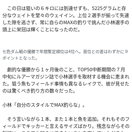
この日は狙いの６キロには到達せずも、5225グラムと存
分なウェイトを堂々のウェイイン。上位２選手が揃って失速
した隙を逃さず、常に自らのMAXの釣りで挑んだ小林選手の
頭上に栄冠は輝くことになったのだ。
七色ダム戦の優勝で年間暫定順位は4位へ。首位との差はわずかに９
ポイントとなった。
劇的な優勝から１ヶ月後のこと、TOP50中断期間の７月
中旬にルアーマガジン誌で小林選手を取材する機会に恵まれ
た。狙う魚もフィールド事情も異なるレイクで、彼が見せた
のは驚くべき釣り方の数々だった。
小林「自分のスタイルでMAX釣らな」。
そう言いながら１本、また１本と魚を追加。それもそのフ
ィールドでキッカーと言えるサイズばかり。残念ながらその