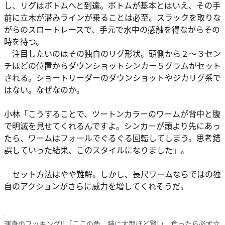
し、リグはボトムへと到達。ボトムが基本とはいえ、その手
前に立木が潜みラインが乗ることは必至。スラックを取りな
がらのスロートレースで、手元で水中の感触を得ながらその
時を待つ。
注目したいのはその独自のリグ形状。頭側から２〜３セン
チほどの位置からダウンショットシンカー５グラムがセット
される。ショートリーダーのダウンショットやジカリグ系で
はない。なぜなのか。
小林「こうすることで、ツートンカラーのワームが背中と腹
で明滅を見せてくれるんですよ。シンカーが頭より先にあっ
たら、ワームはフォールでぐるぐる回転してしまう。思考錯
誤していった結果、このスタイルになりました」。
セット方法はやや難解。しかし、長尺ワームならではの独
自のアクションがさらに威力を増してくれそうだ。
渾身のフッキング!!「ここの魚、特に大型ほど賢い。食ったら必ず立