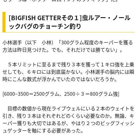
[BIGFISH GETTERその１]虫ルアー・ノール
ックバグのチョーチン釣り
小林選手（以下 小林）「300グラム程度のキーパーを獲る
方法は昨日見つけた。でも、それだけでは勝てない」。
５本リミットに至るまで残り３本を獲って１キロ強を上乗
せしても、６キロには到底届かない。小林選手の脳内には瞬
時にこんな数式が浮かんでいたのではないだろうか。
[6000−3500＝2500グラム、2500÷３＝800グラム強]
目標の数値から現在ライブウェルにいる２本のウェイトを
引き、残り３本はそれぞれどのくらい必要なのか。無論、キ
ーパー獲りも大切ではあるが、やはり２つのビッグフィッシ
ュゲッターを軸にする必要があった。