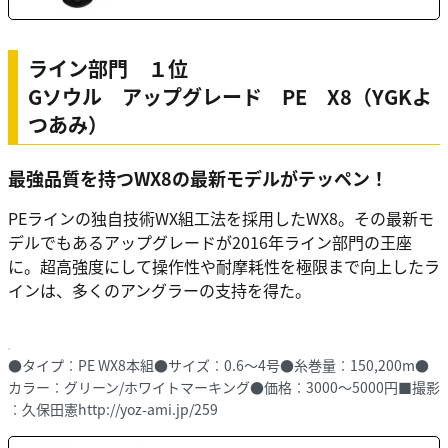
ライン部門 １位
Gソウル アップグレード PE X8（YGKよ
つあみ）
最強品質を持つWX8の最新モデルがテッペン！
PEラインの独自技術WX組工法を採用したWX8。その最新モ
デルでもあるアップグレードが2016年ライン部門の王座
に。超高強度にして操作性や耐摩耗性を極限まで向上したラ
インは、多くのアングラーの支持を得た。
●タイプ︰PE WX8本組●サイズ︰0.6〜4号●糸巻量︰150,200m●
カラー︰グリーン/ホワイトマーキング●価格︰3000〜5000円■撮影
︰久保田憲http://yoz-ami.jp/259