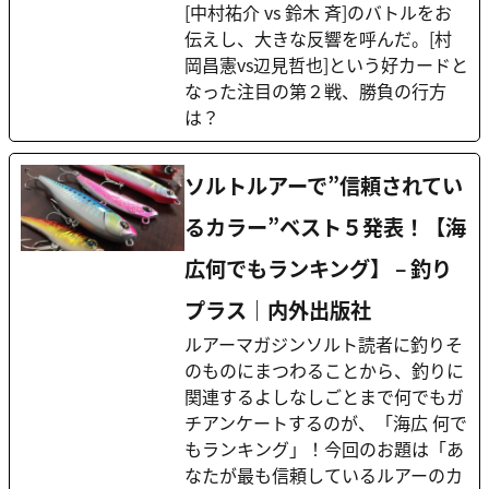
[中村祐介 vs 鈴木 斉]のバトルをお
伝えし、大きな反響を呼んだ。[村
岡昌憲vs辺見哲也]という好カードと
なった注目の第２戦、勝負の行方
は？
ソルトルアーで”信頼されてい
るカラー”ベスト５発表！【海
広何でもランキング】 – 釣り
プラス｜内外出版社
ルアーマガジンソルト読者に釣りそ
のものにまつわることから、釣りに
関連するよしなしごとまで何でもガ
チアンケートするのが、「海広 何で
もランキング」！今回のお題は「あ
なたが最も信頼しているルアーのカ