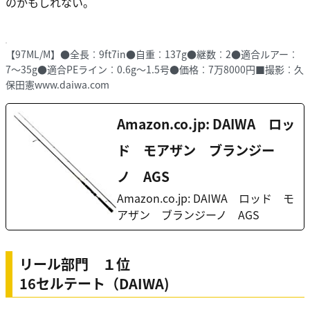
のかもしれない。
【97ML/M】●全長︰9ft7in●自重︰137g●継数︰2●適合ルアー︰
7〜35g●適合PEライン︰0.6g〜1.5号●価格︰7万8000円■撮影︰久
保田憲www.daiwa.com
Amazon.co.jp: DAIWA ロッ
ド モアザン ブランジー
ノ AGS
Amazon.co.jp: DAIWA ロッド モ
アザン ブランジーノ AGS
リール部門 １位
16セルテート（DAIWA)