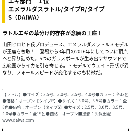
エギ部門 １位
エメラルダスラトル/タイプR/タイプ
S（DAIWA）
ラトルエギの草分け的存在が念願の王座！
山田ヒロヒト氏プロデュース、エメラルダスラトル３モデル
が王座を奪取！ 登場から3年目の2016年にしてついに頂点
へと昇り詰めた。6つのガラスボールが生み出すサウンドで
広範囲からイカを引き寄せる。３モデルでウェイト形状が異
なり、フォールスピードが変化するのも特徴だ。
【ラトル】●サイズ：2.5号、3.0号、3.5号、4.0号●カラー：全32色
●価格：オープン【タイプR】●サイズ：3.0号、3.5号●カラー：全
8色●価格：オープン【タイプS】●サイズ：2.5号、3.0号、3.5号、
4.0号●カラー：全19色●価格：オープン■撮影︰久保田憲
www.daiwa.com