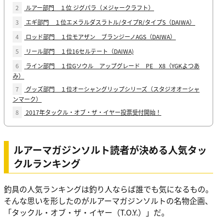
2
ルアー部門 １位 ジグパラ（メジャークラフト）
3
エギ部門 １位エメラルダスラトル/タイプR/タイプS（DAIWA）
4
ロッド部門 １位モアザン ブランジーノAGS（DAIWA）
5
リール部門 １位16セルテート（DAIWA)
6
ライン部門 １位Gソウル アップグレード PE X8（YGKよつあ
み）
7
グッズ部門 １位オーシャングリップシリーズ（スタジオオーシャ
ンマーク）
8
2017年タックル・オブ・ザ・イヤー投票受付開始！
ルアーマガジンソルト読者が決める人気タッ
クルランキング
釣具の人気ランキングは釣り人ならば誰でも気になるもの。
そんな思いを形したのがルアーマガジンソルトの名物企画、
「タックル・オブ・ザ・イヤー（T.O.Y.）」だ。