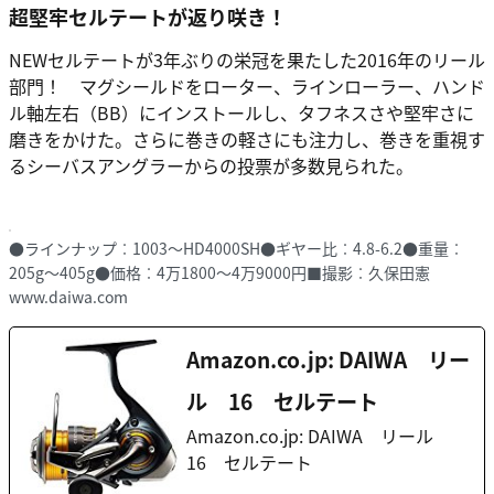
超堅牢セルテートが返り咲き！
NEWセルテートが3年ぶりの栄冠を果たした2016年のリール
部門！ マグシールドをローター、ラインローラー、ハンド
ル軸左右（BB）にインストールし、タフネスさや堅牢さに
磨きをかけた。さらに巻きの軽さにも注力し、巻きを重視す
るシーバスアングラーからの投票が多数見られた。
●ラインナップ︰1003〜HD4000SH●ギヤー比︰4.8-6.2●重量︰
205g〜405g●価格︰4万1800〜4万9000円■撮影︰久保田憲
www.daiwa.com
Amazon.co.jp: DAIWA リー
ル 16 セルテート
Amazon.co.jp: DAIWA リール
16 セルテート