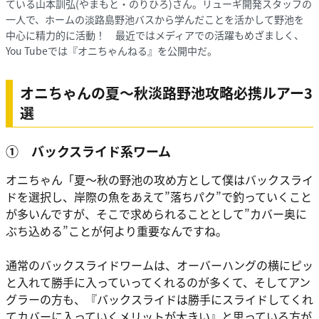
ている山本訓弘(やまもと・のりひろ)さん。リューギ開発スタッフの
一人で、ホームの淡路島野池バスから学んだことを活かして野池を
中心に精力的に活動！ 最近ではメディアでの活躍もめざましく、
You Tubeでは『オニちゃんねる』を公開中だ。
オニちゃんの夏〜秋淡路野池攻略必携ルアー3
選
① バックスライド系ワーム
オニちゃん
「夏〜秋の野池の攻め方として僕はバックスライ
ドを選択し、岸際の魚をあえて”落ちパク”で釣っていくこと
が多いんですが、そこで求められることとして”カバー奥に
ぶち込める”ことが何より重要なんですね。
通常のバックスライドワームは、オーバーハングの横にピッ
と入れて勝手に入っていってくれるのが多くて、そしてアン
グラーの方も、『バックスライドは勝手にスライドしてくれ
てカバーに入っていくメリットが大きい』と思っている方が