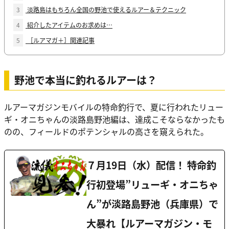
3
淡路島はもちろん全国の野池で使えるルアー＆テクニック
4
紹介したアイテムのお求めは…
5
［ルアマガ＋］関連記事
野池で本当に釣れるルアーは？
ル
アーマガジンモバイルの特命釣行で、夏に行われたリュー
ギ・オニちゃんの淡路島野池編は、達成こそならなかったも
のの、フィールドのポテンシャルの高さを窺えられた。
７月19日（水）配信！ 特命釣
行初登場”リューギ・オニちゃ
ん”が淡路島野池（兵庫県）で
大暴れ【ルアーマガジン・モ