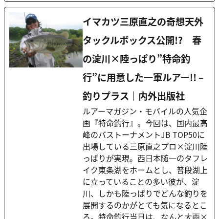
イマカツ三原直之の奇想天外
タックルボックス公開!? 春
の淀川×陸っぱり”特命釣
行”に用意した一軍ルアー!! –
釣りプラス｜内外出版社
ルアーマガジン・モバイルの人気企
画『特命釣行』。今回は、国内最高
峰のバストーナメントJB TOP50に
出場している三原直之プロ×淀川陸
っぱりが実現。西日本随一のタフレ
イク東条湖をホームとし、普段湖上
に立っていることの多い彼が、淀
川、しかも陸っぱりでどんな釣りを
展開するのかがとても気になるとこ
ろ。特命釣行当日は、なんと大雨×