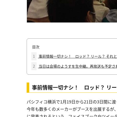
目次
1
事前情報一切ナシ！ ロッド？ リール？ それ
2
当日は会場のようすを生中継。再放送も予定さ
事前情報一切ナシ！ ロッド？ リー
パシフィコ横浜で1月19日から21日の3日間に
今年も数多くのメーカーがブースを出展するが
に発表されるという。フェイスブックやツイッ