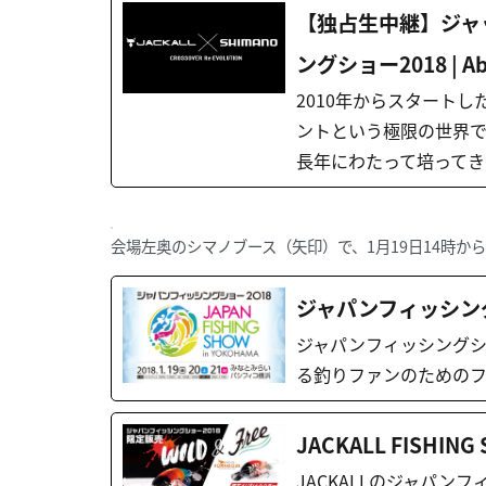
【独占生中継】ジャ
ングショー2018 | A
2010年からスタート
ントという極限の世界で
長年にわたって培ってき
会場左奥のシマノブース（矢印）で、1月19日14時
ジャパンフィッシング
ジャパンフィッシングシ
る釣りファンのための
JACKALL FISHING
JACKALLのジャパン