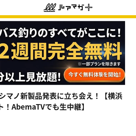
ル×シマノ新製品発表に立ち会え！【横浜
！AbemaTVでも生中継】