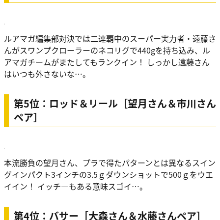
ルアマガ編集部対決では二連覇中のスーパー実力者・遠藤さ
んがスワンプクローラーのネコリグで440gを持ち込み、ル
アマガチームがまたしてもランクイン！ しっかし遠藤さん
はいつも外さないな…。
第5位：ロッド＆リール［望月さん＆市川さん
ペア］
本流勝負の望月さん、プラで得たパターンとは異なるスイン
グインパクト3インチの3.5ｇダウンショットで500ｇをウエ
イイン！ イッチ―もある意味スゴイ…。
第4位：バサー［大森さん＆水藤さんペア］