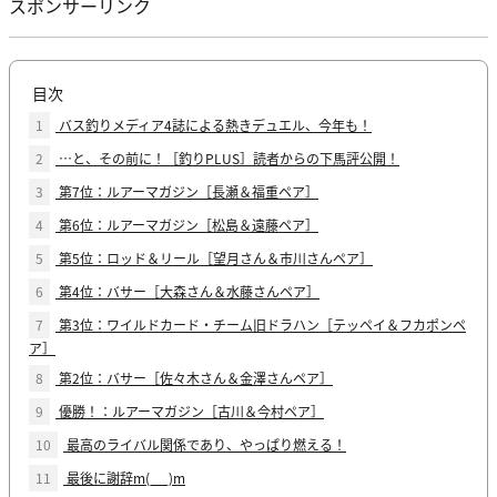
スポンサーリンク
目次
1
バス釣りメディア4誌による熱きデュエル、今年も！
2
…と、その前に！［釣りPLUS］読者からの下馬評公開！
3
第7位：ルアーマガジン［長瀬＆福重ペア］
4
第6位：ルアーマガジン［松島＆遠藤ペア］
5
第5位：ロッド＆リール［望月さん＆市川さんペア］
6
第4位：バサー［大森さん＆水藤さんペア］
7
第3位：ワイルドカード・チーム旧ドラハン［テッペイ＆フカポンペ
ア］
8
第2位：バサー［佐々木さん＆金澤さんペア］
9
優勝！：ルアーマガジン［古川＆今村ペア］
10
最高のライバル関係であり、やっぱり燃える！
11
最後に謝辞m(_ _)m