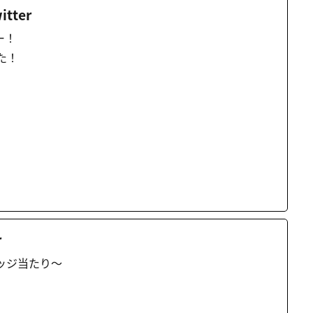
itter
ー！
た！
r
ッジ当たり～