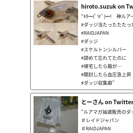
hiroto.suzuk on Tw
“ｷﾀ━(ﾟ∀ﾟ)━! 神ルア
#ダッジ当たったたたっ
#RAIDJAPAN
#ダッジ
#スケルトンシルバー
#諦めて忘れてたのに
#帰宅したら箱が…
#開封したら血圧急上昇
#ダッジ収集癖”
とーさん on Twitte
“ルアマガ抽選販売のダ
＃レイドジャパン
＃RAIDJAPAN