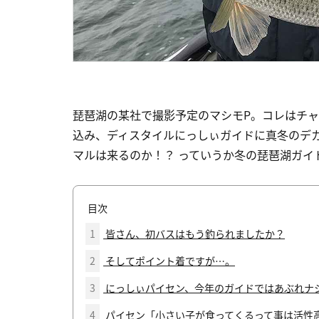
琵琶湖の某社で撮影予定のマシモP。コレはチ
込み、ディスタイルにっしぃガイドに真冬のデ
マルは来るのか！？ っていうか冬の琵琶湖ガイ
目次
1
皆さん、初バスはもう釣られましたか？
2
そしてポイント着ですが…。
3
にっしぃパイセン、今年のガイドではあぶれナ
4
パイセン「小さい子が食ってくるって事は活性