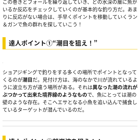
この巻きとフォールを繰り返していき、どの水深の層に魚が
いるか反応をチェックしていくのが基本的な釣り方だ。あま
りに反応がない場合は、手早くポイントを移動していくラン
＆ガンで魚の群れを探していこう！
達人ポイント①“潮目を狙え！”
ショアジギングで釣りをする多くの場所でポイントとなって
くるのが
潮目
だ。見付け方は、海のなかで川が流れているよ
うに波立ち方が違う場所がある。それは
異なった潮の流れが
ぶつかって出来た境界線のようなもの
で、魚にとっては潮の
壁のような存在。そこへエサとなる小魚を追い込んで捕食し
ているターゲットが潜んでいるのだ。