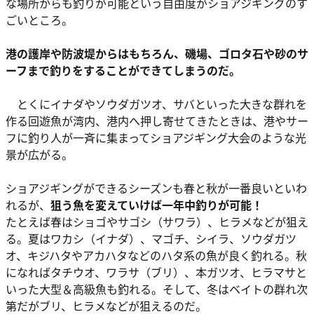
な場所からも釣りが可能という自由度がショアジギングのす
ごいところ。
港の護岸や防波堤からはもちろん、磯場、ゴロタ石や砂のサ
ーフまで釣りをすることができてしまうのだ。
とくにイナダやソウダガツオ、サバといった大きな群れを
作る回遊魚が湾内、港内へ押し寄せてきたときは、港やサー
フに釣り人が一斉に集まってショアジギング大会のような光
景が広がる。
ショアジギングができるシーズンも春と秋が一番良いといわ
れるが、
狙う魚を変えていけば一年中釣りが可能！
たとえば春はショゴやサゴシ（サワラ）、ヒラメなどが狙え
る。夏はワカシ（イナダ）、マゴチ、シイラ、ソウダガツ
オ、キジハタやアカハタなどのハタ系の魚が良く釣れる。秋
になればタチウオ、ワラサ（ブリ）、本ガツオ、ヒラマサと
いった大型＆高級魚も釣れる。そして、冬はベイトの群れ次
第だがブリ、ヒラメなどが狙えるのだ。