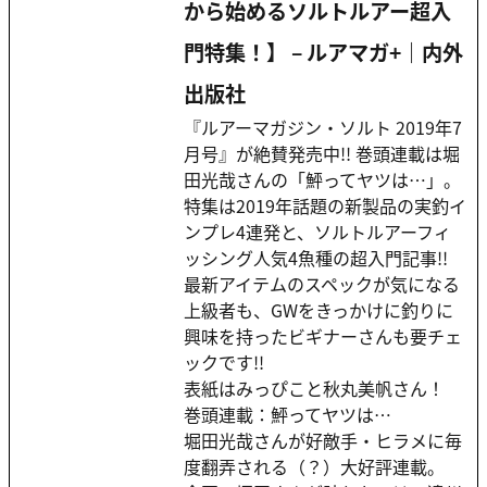
から始めるソルトルアー超入
門特集！】 – ルアマガ+｜内外
出版社
『ルアーマガジン・ソルト 2019年7
月号』が絶賛発売中!! 巻頭連載は堀
田光哉さんの「鮃ってヤツは…」。
特集は2019年話題の新製品の実釣イ
ンプレ4連発と、ソルトルアーフィ
ッシング人気4魚種の超入門記事!!
最新アイテムのスペックが気になる
上級者も、GWをきっかけに釣りに
興味を持ったビギナーさんも要チェ
ックです!!
表紙はみっぴこと秋丸美帆さん！
巻頭連載：鮃ってヤツは…
堀田光哉さんが好敵手・ヒラメに毎
度翻弄される（？）大好評連載。