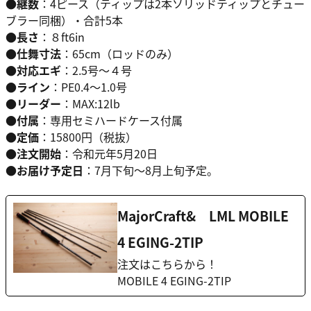
●継数
：4ピース（ティップは2本ソリッドティップとチュー
ブラー同梱）・合計5本
●長さ
：８ft6in
●仕舞寸法
：65cm（ロッドのみ）
●対応エギ
：2.5号〜４号
●ライン
：PE0.4〜1.0号
●リーダー
：MAX:12lb
●付属
：専用セミハードケース付属
●定価
：15800円（税抜）
●注文開始
：令和元年5月20日
●お届け予定日
：7月下旬〜8月上旬予定。
MajorCraft& LML MOBILE
4 EGING-2TIP
注文はこちらから！
MOBILE 4 EGING-2TIP