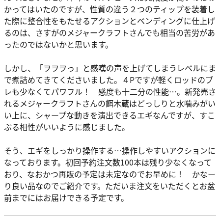
かってはいたのですが、性質の違う２つのティップを装着し
た際に整合性をもたせるアクションとベンディングに仕上げ
るのは、さすがのメジャークラフトさんでも相当の苦労があ
ったのではないかと思います。
しかし、「ヲヲヲっ」と感嘆の声を上げてしまうレベルにま
で煮詰めてきてくださいました。４Pですが軽くロッドのブ
レも少なくてパワフル！ 感度も十二分の性能…。新発売さ
れるメジャークラフトさんの餌木蔵はどっしりと水噛みがい
い上に、シャープな動きを演出できるエギなんですが、すこ
ぶる相性がいいように感じました。
そう、エギをしっかり操作する…操作しやすいアクションに
なっております。初回予約注文数100本は残り少なくなって
おり、なおかつ再販の予定は未定なのでお早めに！ かなー
り良い品なのでご紹介です。ただいま注文をいただくとお盆
前までにはお届けできる予定です。