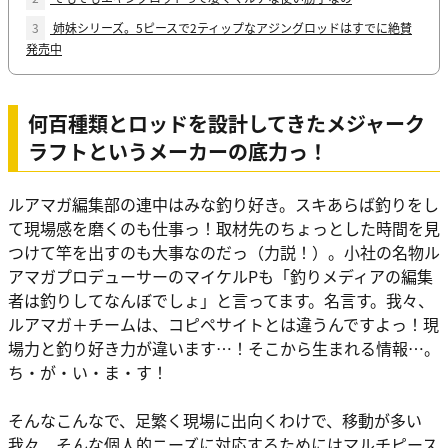
3
姉妹シリーズ。5ピースで2ティップなアジングロッドはすでに絶賛
発売中
何百種類とロッドを設計してきたメジャーク
ラフトというメーカーの底力っ！
ルアマガ編集部の連中はみな釣り好き。スキあらば釣りをし
て現場感を磨くのも仕事っ！取材先のちょっとした時間を見
つけて竿を出すのも大事なのだっ（力説！）。小社の名物ル
アマガプロデューサーのマイケルPも「釣りメディアの編集
者は釣りしてなんぼでしょ」と言ってます。名言す。我々、
ルアマガ＋チームは、コピペサイトとは違うんですよっ！現
場力と釣り好き力が違います…！そこから生まれる情報…。
ち・が・い・ま・す！
そんなこんなで、足繁く現場に出向くわけで、移動が多い
我々、そんな個人的ニーズに対応するためにはマルチピース