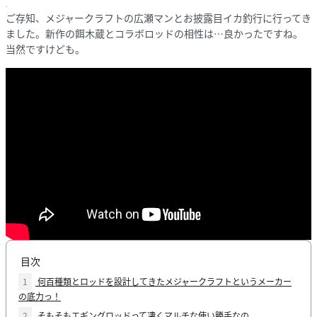
ご存知、メジャークラフトの広瀬マンとお披露目イカ釣行に行ってき
ました。新作の餌木蔵とコラボロッドの相性は…良かったですね。
当然ですけども。
目次
1
何百種類とロッドを設計してきたメジャークラフトというメーカー
の底力っ！
2
そもそもエギングロッドって凄くマルチな使い勝手なの