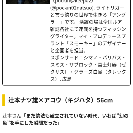
（pockin＠keep02）
(@pockin02natsuo). ライトリガ－
と言う釣りの世界で生きる「アング
ラ－」です。 活躍の場は全国ルア－
雑誌各社にて連載を持つフィッシン
グライタ－。マイ・プロデュ－スブ
ラント「スモ－キ－」のデザイナ－
と企画者を担当。
スポンサ－ド：シマノ・バリバス・
スミス・サブロック・富士灯器（ゼ
クサス）・グラ－ズ白島（タレック
ス）. 広島
辻本ナツ雄×アコウ（キジハタ）56cm
辻本さん
「まだ釣法も確立されていない時代、いわば”幻の
魚”を手にした瞬間だった」