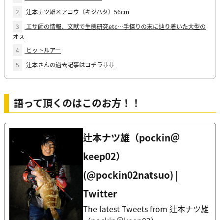
2
辻本ナツ雄×アコウ（キジハタ）56cm
3
エサ師の情報、文献で生態研究etc…手探りの末に辿り着いた大型の
オス
4
ヒットルアー
5
辻本さんの過去記事はコチラ⇩⇩
語って頂くのはこのお方！！
辻本ナツ雄（pockin＠
keep02）
(@pockin02natsuo) |
Twitter
The latest Tweets from 辻本ナツ雄