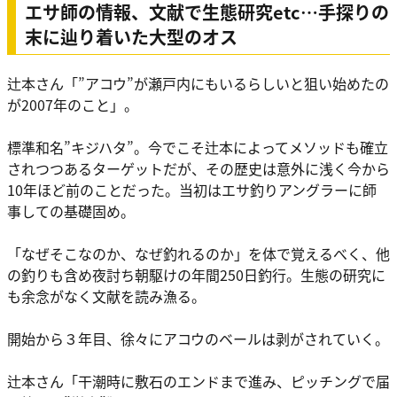
エサ師の情報、文献で生態研究etc…手探りの
末に辿り着いた大型のオス
辻本さん
「”アコウ”が瀬戸内にもいるらしいと狙い始めたの
が2007年のこと」。
標準和名”キジハタ”。今でこそ辻本によってメソッドも確立
されつつあるターゲットだが、その歴史は意外に浅く今から
10年ほど前のことだった。当初はエサ釣りアングラーに師
事しての基礎固め。
「なぜそこなのか、なぜ釣れるのか」を体で覚えるべく、他
の釣りも含め夜討ち朝駆けの年間250日釣行。生態の研究に
も余念がなく文献を読み漁る。
開始から３年目、徐々にアコウのベールは剥がされていく。
辻本さん
「干潮時に敷石のエンドまで進み、ピッチングで届