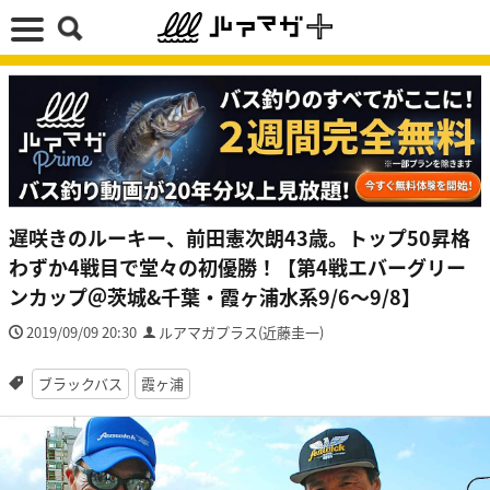
遅咲きのルーキー、前田憲次朗43歳。トップ50昇格
わずか4戦目で堂々の初優勝！【第4戦エバーグリー
ンカップ＠茨城&千葉・霞ヶ浦水系9/6～9/8】
2019/09/09 20:30
ルアマガプラス(近藤圭一)
ブラックバス
霞ヶ浦