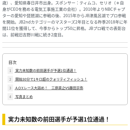
歳）、愛知県春日井市出身。スポンサー：ティムコ、セリオ（＊自
身がCEOを務める電気工事施工業の会社）。2010年よりNBCチャプ
ターの愛知や琵琶湖に参戦の後、2015年からJB津風呂湖でプロ参戦
を開始。JB2ndカテゴリーのマスターズ2年目となる昨季2018年に年
間11位を獲得して、今季からトップ50に昇格。JBプロ戦での表彰台
は、前戦旧吉野川戦に続き2度目。
目次
1
実力未知数の前田選手が予選1位通過！
2
開始30分で1キロ超のクォリティフィッシュ！
3
A.O.Y.レース大詰め！ 三原直之VS藤田京弥
4
写真まとめ
実力未知数の前田選手が予選1位通過！