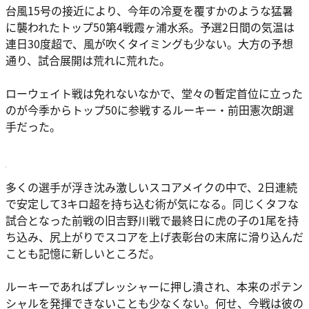
台風15号の接近により、今年の冷夏を覆すかのような猛暑
に襲われたトップ50第4戦霞ヶ浦水系。予選2日間の気温は
連日30度超で、風が吹くタイミングも少ない。大方の予想
通り、試合展開は荒れに荒れた。
ローウェイト戦は免れないなかで、堂々の暫定首位に立った
のが今季からトップ50に参戦するルーキー・前田憲次朗選
手だった。
多くの選手が浮き沈み激しいスコアメイクの中で、2日連続
で安定して3キロ超を持ち込む術が気になる。同じくタフな
試合となった前戦の旧吉野川戦で最終日に虎の子の1尾を持
ち込み、尻上がりでスコアを上げ表彰台の末席に滑り込んだ
ことも記憶に新しいところだ。
ルーキーであればプレッシャーに押し潰され、本来のポテン
シャルを発揮できないことも少なくない。何せ、今戦は彼の