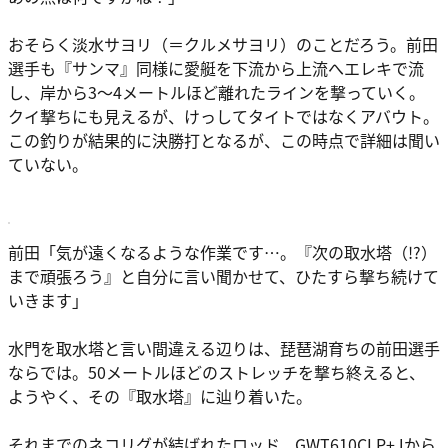
おそらく淡水サヨリ（＝クルメサヨリ）のことだろう。前田
選手も『サンマ』同様に愛艇を下流から上流へエレキで流
し、岸から3〜4メートルほど離れたラインを撃っていく。
クイ撃ちにも見えるが、けっしてタイトではなくアバウト。
この釣りが結果的に決勝打となるが、この時点で詳細は聞い
ていない。
前田「気が遠くなるような作業です…。『次の取水塔（!?）
まで頑張ろう』と自分に言い聞かせて、ひたすら撃ち続けて
いきます」
水門を取水塔と言い間違える辺りは、琵琶湖育ちの前田選手
ならでは。50メートルほどのストレッチを撃ち終えると、
ようやく、その『取水塔』に辿り着いた。
それまでのネコリグが結ばれたロッド、GWT610CLP+Jから