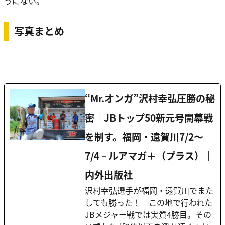
うにない。
写真まとめ
“Mr.オンガ”沢村幸弘圧勝の秘
密｜JBトップ50新元号開幕戦
を制す。福岡・遠賀川7/2〜
7/4 – ルアマガ＋（プラス）｜
内外出版社
沢村幸弘選手が福岡・遠賀川でまた
しても勝った！ この地で行われた
JBメジャー戦では実質4勝目。その