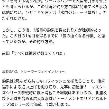
タフを制する切り札か。ワームのパワーで大型を引き寄せた
とも考えられるが、この状況と釣り方自体に特筆すべき事項
は他にない。ひとことで言えば『水門のシェード撃ち』。た
だそれだけだ。
しかし、この後、2尾目の釣果を得た釣り方が独創的だっ
た。この日の1尾目を得るまでに「気の遠くなる作業」と語
っていたのが、その釣り方だ。
前田「すべては練習が教えてくれた」
決勝DAY3、トレーラーウェイインショー。
釣果は2尾ながら共にキロフィッシュを揃えることで、後続
選手による追い上げを振り切り、見事に初優勝！ マスター
ズシリーズ参戦時に霞ヶ浦戦こそ経験はあるものの、北浦及
び下流域を含める広大な水域がトーナメントエリアとなるト
ップ50シリーズは無論、今戦が初めて。