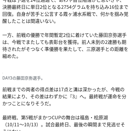
決勝最終日に単日2位となる2754グラムを持ち込み16位まで
回復。自身が苦手と公言する霞ヶ浦水系戦で、何かを掴み覚
醒したことは間違いない。
一方、前戦の優勝で年間暫定2位に着けていた藤田京弥選手
は、今戦でまたしても表彰台を獲得。前人未到の2連勝も期
待されたがそつなく準優勝を果たして、三原選手との距離を
縮めた。
DAY3の藤田京弥選手。
前戦までの両者の得点差は17点と溝は深かったが、今戦の
結果により、その差はわずかに『3』へ。最終戦が運命を分
かつことになりそうだ。
最終戦、第5戦がまかつCUPの舞台は福島・桧原湖
（10/11〜10/13）。試合最終日、最後の瞬間まで見逃せそ