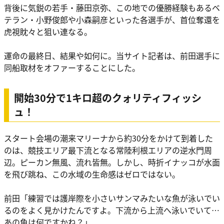
背後に気鋭の若手・藤田京弥、この地での優勝経験もあるベ
テラン・小野俊郎や小森嗣彦といった各選手が、首位奪還を
虎視眈々と狙い連なる。
運命の最終日、結果や如何に。当サイト記者は、前田選手に
同船取材をオファーすることにした。
開始30分で1キロ超のクォリティフィッシ
ュ！
スタート会場の潮来マリーナから約30分をかけて到着した
のは、競技エリア最下流となる常陸利根エリアの逆水門周
辺。ピーカン無風、流れ皆無。しかし、時折イナッコが水面
を飛び跳ね、この水域の生命感はゼロではない。
前田「練習では護岸際を小さいサンマみたいな魚が泳いでい
るのをよく見かけたんですよ。下流から上流へ泳いでいて…
あの魚は何ですかね？」