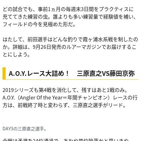
どの試合でも、事前1ヵ月の毎週末3日間をプラクティスに
充ててきた練習の虫。誰よりも多い練習量で経験値を補い、
フィールドの今を見極めた形だ。
はたして、前田選手はどんな釣りで霞ヶ浦水系戦を制したの
か。詳細は、9月26日発売のルアーマガジンでお届けするこ
とにしよう。
A.O.Y.レース大詰め！ 三原直之VS藤田京弥
2019シリーズも第4戦を消化して、残すはあと1戦のみ。
A.O.Y.（Angler Of the Year＝年間チャンピオン）レースの行
方は、前戦終了時と変わらず、三原直之選手がリード。
DAY3の三原直之選手。
今戦は予選を24位通過で、あわや首位陥落かと思いきや、