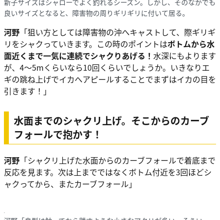
新子サイズはシャローでよく釣れるシーズン。しかし、そのなかでも
良いサイズとなると、障害物の周りギリギリに付いて居る。
河野
「狙い方としては障害物の沖へキャストして、際ギリギ
リをシャクっていきます。この時のポイントは
ボトムから水
面近くまで一気に連続でシャクりあげる！
水深にもよります
が、4～5mくらいなら10回くらいでしょうか。いきなりエ
ギの跳ね上げでイカへアピールすることでまずはイカの目を
引きます！」
水面までのシャクリ上げ。そこからのカーブ
フォールで抱かす！
河野
「シャクリ上げた水面からのカーブフォールで着底まで
反応を見ます。次は上までではなくボトム付近を3回ほどシ
ャクってから、またカーブフォール」