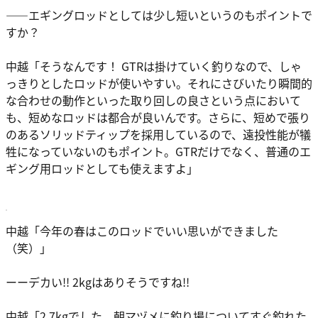
――エギングロッドとしては少し短いというのもポイントで
すか？
中越
「そうなんです！ GTRは掛けていく釣りなので、しゃ
っきりとしたロッドが使いやすい。それにさびいたり瞬間的
な合わせの動作といった取り回しの良さという点において
も、短めなロッドは都合が良いんです。さらに、短めで張り
のあるソリッドティップを採用しているので、遠投性能が犠
牲になっていないのもポイント。GTRだけでなく、普通のエ
ギング用ロッドとしても使えますよ」
中越
「今年の春はこのロッドでいい思いができました
（笑）」
ーーデカい!! 2kgはありそうですね!!
中越
「2.7kgでした。朝マヅメに釣り場についてすぐ釣れた