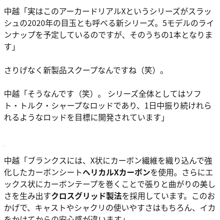
中越
「実はこのアーカードリアルXというシリーズがスラッ
シュの2020年の目玉とも呼べる新シリーズ。5モデルのライ
ンナップを予定しているのですが、そのうちの1本となりま
す」
さりげなく新製品スクープなんですね（笑）。
中越
「そうなんです（笑）。 シリーズ全体としてはソフ
ト・トルク・シャープなロッドであり、1日中振り続けれら
れるようなロッドを目標に開発されています」
中越
「ブランクスには、X状にカーボン繊維を織り込んで強
化したカーボンシート
ヘリカルXカーボン
を使用。さらにエ
ックス状にカーボンテープを巻くことで張りと曲がりの美し
さを生み出す
クロスグリッド製法
を採用しています。このお
かげで、キャストやシャクリの使いやすさはもちろん、イカ
をかけてからの安心感が違います」