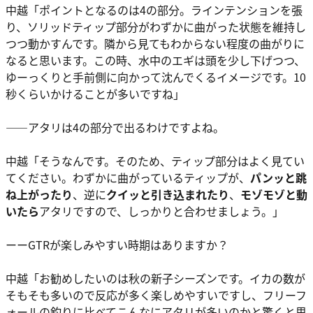
中越
「ポイントとなるのは4の部分。ラインテンションを張
り、ソリッドティップ部分が
わずかに曲がった状態を維持し
つつ動かす
んです。隣から見てもわからない程度の曲がりに
なると思います。この時、水中のエギは頭を少し下げつつ、
ゆーっくりと手前側に向かって沈んでくるイメージです。10
秒くらいかけることが多いですね」
――アタリは4の部分で出るわけですよね。
中越
「そうなんです。そのため、ティップ部分はよく見てい
てください。わずかに曲がっているティップが、
パンッと跳
ね上がったり
、逆に
クイッと引き込まれたり
、
モゾモゾと動
いたら
アタリですので、しっかりと合わせましょう。」
ーーGTRが楽しみやすい時期はありますか？
中越
「お勧めしたいのは秋の新子シーズンです。イカの数が
そもそも多いので反応が多く楽しめやすいですし、フリーフ
ォールの釣りに比べてこんなにアタリが多いのかと驚くと思