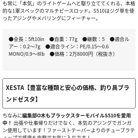
も常に「本気」のライトゲームへと駆り立ててくれる、本格
的な1軍スペックのマルチピースロッド。S510はジグ単を使
ったアジングやメバリングにフィーチャー。
●全長：5ft10in ●自重：77g ●継数：5 ●適合ル
アー：0.2～7g ●適合ライン：PE/0.15～0.6
MONO/0.9～8lb ●価格：2万8000円（税抜き）
XESTA【豊富な種類と安心の価格、釣り具ブラ
ンドゼスタ】
ちなみに
編集部O木もブラックスターモバイルS510を愛用
中！
出張や仕事帰りだけでなく、本気のアジングでガンガ
ン使用しています！ファーストテーパーよりのチューブラテ
ィップで感度も抜群でお気に入りです！