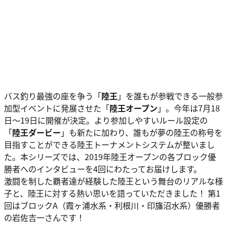
バス釣り最強の座を争う「
陸王
」を誰もが参戦できる一般参
加型イベントに発展させた「
陸王オープン
」。今年は7月18
日～19日に開催が決定。より参加しやすいルール設定の
「
陸王ダービー
」も新たに加わり、誰もが夢の陸王の称号を
目指すことができる陸王トーナメントシステムが整いまし
た。本シリーズでは、2019年陸王オープンの各ブロック優
勝者へのインタビューを4回にわたってお届けします。
激闘を制した覇者達が経験した陸王という舞台のリアルな様
子と、陸王に対する熱い思いを語っていただきました！ 第1
回はブロックA（霞ヶ浦水系・利根川・印旛沼水系）優勝者
の岩佐吉一さんです！