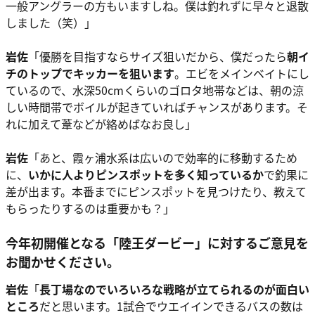
一般アングラーの方もいますしね。僕は釣れずに早々と退散
しました（笑）」
岩佐
「優勝を目指すならサイズ狙いだから、僕だったら
朝イ
チのトップでキッカーを狙います
。エビをメインベイトにし
ているので、水深50cmくらいのゴロタ地帯などは、朝の涼
しい時間帯でボイルが起きていればチャンスがあります。そ
れに加えて葦などが絡めばなお良し」
岩佐
「あと、霞ヶ浦水系は広いので効率的に移動するため
に、
いかに人よりピンスポットを多く知っているか
で釣果に
差が出ます。本番までにピンスポットを見つけたり、教えて
もらったりするのは重要かも？」
今年初開催となる「陸王ダービー」に対するご意見を
お聞かせください。
岩佐
「
長丁場なのでいろいろな戦略が立てられるのが面白い
ところ
だと思います。1試合でウエイインできるバスの数は