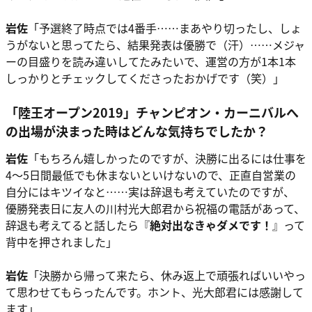
岩佐
「予選終了時点では4番手……まあやり切ったし、しょ
うがないと思ってたら、結果発表は優勝で（汗）……メジャ
ーの目盛りを読み違いしてたみたいで、運営の方が1本1本
しっかりとチェックしてくださったおかげです（笑）」
「陸王オープン2019」チャンピオン・カーニバルへ
の出場が決まった時はどんな気持ちでしたか？
岩佐
「もちろん嬉しかったのですが、決勝に出るには仕事を
4～5日間最低でも休まないといけないので、正直自営業の
自分にはキツイなと……実は辞退も考えていたのですが、
優勝発表日に友人の川村光大郎君から祝福の電話があって、
辞退も考えてると話したら『
絶対出なきゃダメです！
』って
背中を押されました」
岩佐
「決勝から帰って来たら、休み返上で頑張ればいいやっ
て思わせてもらったんです。ホント、光大郎君には感謝して
ます」