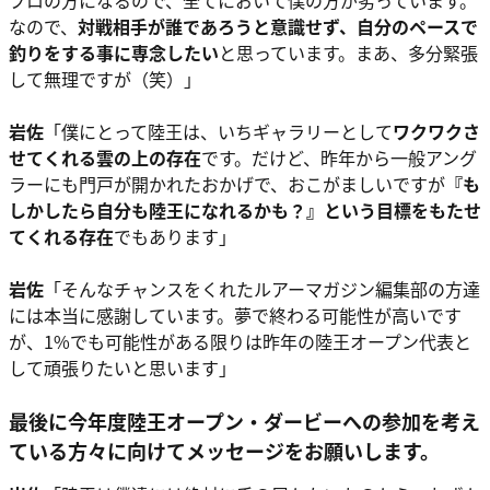
プロの方になるので、全てにおいて僕の方が劣っています。
なので、
対戦相手が誰であろうと意識せず、自分のペースで
釣りをする事に専念したい
と思っています。まあ、多分緊張
して無理ですが（笑）」
岩佐
「僕にとって陸王は、いちギャラリーとして
ワクワクさ
せてくれる雲の上の存在
です。だけど、昨年から一般アング
ラーにも門戸が開かれたおかげで、おこがましいですが
『も
しかしたら自分も陸王になれるかも？』という目標をもたせ
てくれる存在
でもあります」
岩佐
「そんなチャンスをくれたルアーマガジン編集部の方達
には本当に感謝しています。夢で終わる可能性が高いです
が、1%でも可能性がある限りは昨年の陸王オープン代表と
して頑張りたいと思います」
最後に今年度陸王オープン・ダービーへの参加を考え
ている方々に向けてメッセージをお願いします。