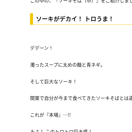
この中の、『ソーキそば（中）』をご紹介しま
ソーキがデカイ！ トロうま！
デデーン！
濁ったスープに太めの麺と青ネギ。
そして巨大なソーキ！
関東で自分が今まで食べてきたソーキそばとは
これが『本場』…!!
みよ！ このトロトロ巨大感！