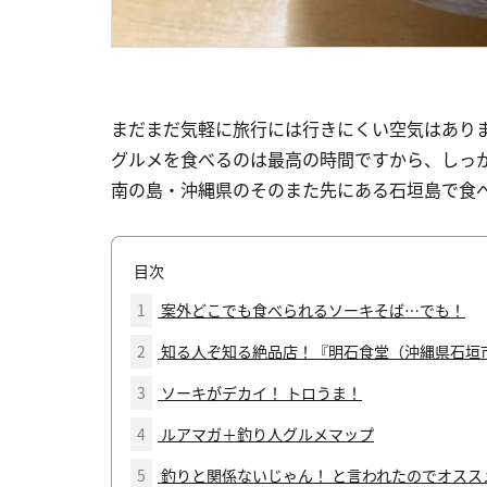
まだまだ気軽に旅行には行きにくい空気はあり
グルメを食べるのは最高の時間ですから、しっ
南の島・沖縄県のそのまた先にある石垣島で食
目次
1
案外どこでも食べられるソーキそば…でも！
2
知る人ぞ知る絶品店！『明石食堂（沖縄県石垣
3
ソーキがデカイ！ トロうま！
4
ルアマガ＋釣り人グルメマップ
5
釣りと関係ないじゃん！ と言われたのでオスス