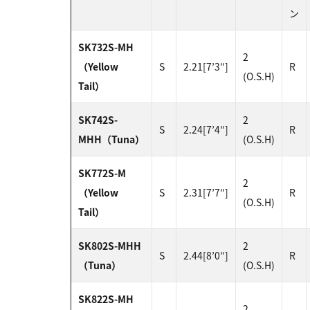
ン
SK732S-MH
2
（Yellow
S
2.21[7’3″]
R
(O.S.H)
Tail）
SK742S-
2
S
2.24[7’4″]
R
MHH（Tuna）
(O.S.H)
SK772S-M
2
（Yellow
S
2.31[7’7″]
R
(O.S.H)
Tail）
SK802S-MHH
2
S
2.44[8’0″]
R
（Tuna）
(O.S.H)
SK822S-MH
2