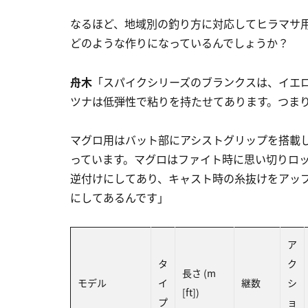
なるほど、地域別の釣り方に対応してヒラマサ
どのような作りになっているんでしょうか？
舟木
「スパイクシリーズのブランクスは、イエ
ツナは低弾性で粘りを持たせてあります。つま
マグロ用はバット部にアシストグリップを搭載
っています。マグロはファイト時に思い切りロ
逆付けにしてあり、キャスト時の糸抜けをアッ
にしてあるんです」
ア
タ
ク
長さ (m
モデル
イ
継数
シ
[ft])
プ
ョ