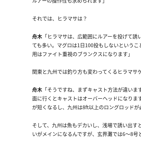
ルアーの操作性も求められます」
それでは、ヒラマサは？
舟木
「ヒラマサは、広範囲にルアーを投げて誘
ても多い。マグロは1日100投もしないという
用はファイト重視のブランクスになります」
関東と九州では釣り方も変わってくるヒラマサ
舟木
「そうですね、まずキャスト方法が違いま
面に行くとキャストはオーバーヘッドになりま
が短くなるし、九州は8ft以上のロングロッド
そして、九州は魚もデカいし、浅場で誘い出すと
いがメインになるんですが、玄界灘では6〜8号