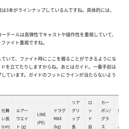
用は3本がラインナップしているんですね。具体的には、
ローテールは高弾性でキャストや操作性を重視していて、
りファイト重視ですね。
していて、ファイト時にここを握ることができるようにな
ッドを立てたりしますからね。あとはガイド。一番手前は
プしています。ガイドのフットにラインが当たらないよう
リア
ロ
カー
仕舞
ルアー
ドラグ
グリ
ッ
ボン/
価格
LINE
い長
ウエイ
MAX
ップ
ド
グラ
（税
(PE)
(cm)
ト (g)
(kg)
長
自
ス
み）