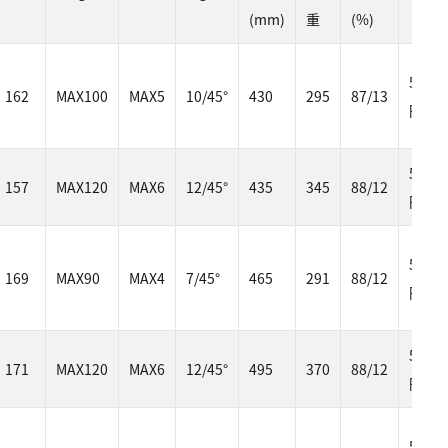
(mm)
重
(%)
50,60
162
MAX100
MAX5
10/45°
430
295
87/13
円
57,75
157
MAX120
MAX6
12/45°
435
345
88/12
円
50,05
169
MAX90
MAX4
7/45°
465
291
88/12
円
58,30
171
MAX120
MAX6
12/45°
495
370
88/12
円
57,20