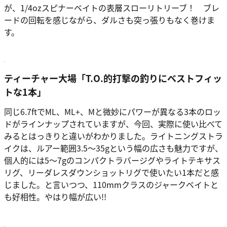
が、1/4ozスピナーベイトの表層スローリトリーブ！ ブレ
ードの回転を感じながら、ダルさも突っ張りもなく巻けま
す。
ティーチャー大場「
T.O.的打撃の釣りにベストフィッ
トな1本
」
同じ6.7ftでML、ML+、Mと微妙にパワーが異なる3本のロッ
ドがラインナップされていますが、今回、実際に使い比べて
みるとはっきりと違いがわかりました。ライトニングストラ
イクは、ルアー範囲3.5〜35gという幅の広さも魅力ですが、
個人的には5〜7gのコンパクトラバージグやライトテキサス
リグ、リーダレスダウンショットリグで使いたい1本だと感
じました。と言いつつ、110mmクラスのジャークベイトと
も好相性。やはり幅が広い!!