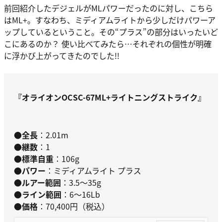
前回紹介したデジェルがMLパワーだったのに対し、こちら
はML+。すなわち、ミディアムライトから少しだけパワーア
ップしているということ。その“プラス”の部分はいったいど
こにあるのか？ 使い比べてみたら…それぞれの個性が明確
に浮かび上がってきたのでした!!
『オライオンOCSC-67ML
+ライトニングストライク
』
●全長
：2.01m
●継数
：1
●標準自重
：106g
●パワー
：ミディアムライト プラス
●ルアー範囲
：3.5～35g
●ライン範囲
：6～16Lb
●価格
：70,400円（税込）