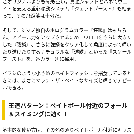
とオリジナルよりも6gも重い。貫通シャフトとバネでウェ
イトを支える重心移動システム『ジェットブースト』も相ま
って、その飛距離は十分だ。
そして、シマノ独自のホログラムカラー『狂鱗』はもちろ
ん、アピール力をアップさせるためにウロコをさらに大きく
した『強鱗』、さらに強鱗をクリア化して角度によって輝い
たり透けたりするナチュラルな『透鱗』といった『スケール
ブースト』を、各カラー別に採用。
イワシのような小さめのベイトフィッシュを捕食していると
きには、まさにマッチ・ザ・ベイトなサイズと輝きでアピー
ルできる。
王道パターン：ベイトボール付近のフォール
＆スイミングに効く！
基本的な使い方は、その名の通りベイトボール付近にキャス