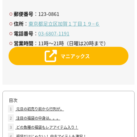
郵便番号
：123-0861
住所
：
東京都足立区加賀１丁目１９−６
電話番号
：
03-6807-1191
営業時間
：11時～21時（日曜は20時まで）
マニアックス
目次
1
元旦の初売り前から行列が。
2
注目の福袋の中身は。。。
3
どの魚種の福袋もレアアイテム入り！
4
福袋だけじゃない！ 中古アイテムも激安！