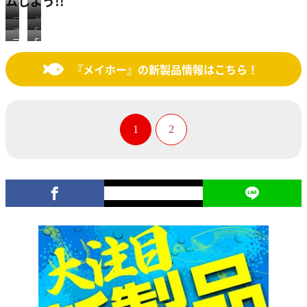
ムしよう!!
ロ
サ
オ
F
ッ
イ
マ
E
リ
グ
ド
ド
ル
V
コ
リ
ス
ポ
『メイホー』の新製品情報はこちら！
チ
A
ン
ッ
タ
ケ
ハ
ベ
ド
プ
ン
ッ
ン
イ
リ
B
ド
ト
ガ
ト
ン
M
B
B
ー
ボ
ク
＋
M
M
1
2
B
ッ
ホ
ル
-
-
M
ク
ル
ア
2
1
ス
ダ
ー
5
2
B
ー
ホ
0
0
M
B
ル
L
-
M
ダ
i
L
ー
g
h
t
+
マ
ル
チ
ホ