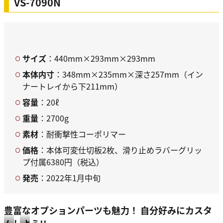
VS-7090N
サイズ
：440mm×293mm×293mm
本体内寸
：348mm×235mm×深さ257mm（イン
ナートレイから下211mm）
容量
：20ℓ
重量
：2700g
素材
：耐衝撃性コーポリマー
価格
：本体可変仕切板2枚、滑り止めラバーグリッ
プ付属6380円（税込）
発売
：2022年1月中旬
豊富なオプションパーツも魅力！ 自分好みにカスタ