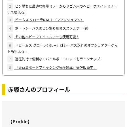
2
ピン撃ちに最適な軽量ミノーからサゴシ用のヘビーウエイトミノー
まで扱える!!
3
ビームス クローラ6.6L＋（フィッシュマン）
4
ボートシーバスのピン撃ち用オススメルアー4選
5
その他ヘビーウエイトルアーも使用可能！
6
『ビームス クローラ6.6L＋』はシーバス以外のオフショアターゲッ
トも狙える！
7
遠征釣行で便利なモバイルボートロッドもラインナップ
8
『東京湾ボートフィッシング完全読本』好評販売中！
赤塚さんのプロフィール
【Profile】