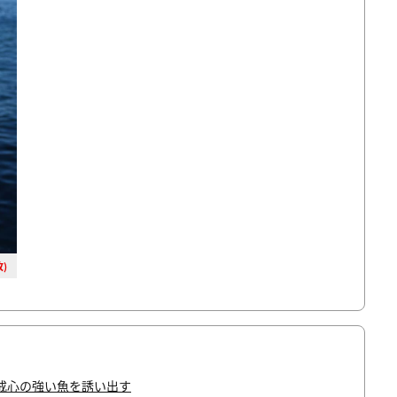
)
戒心の強い魚を誘い出す