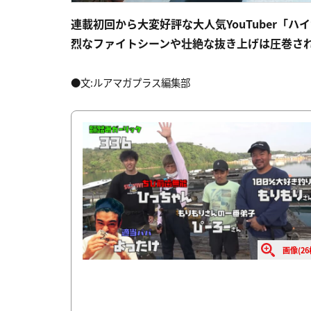
連載初回から大変好評な大人気YouTuber「
烈なファイトシーンや壮絶な抜き上げは圧巻され
●文:ルアマガプラス編集部
画像(26