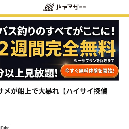
のサメが船上で大暴れ【ハイサイ探偵
uTube