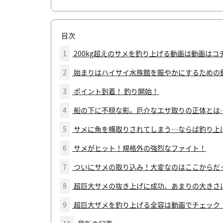
目次
1
200kg超えのサメを釣り上げる動画は動画はコ
2
始まりはハイサイ水族館を賑やかにするための
3
ポイント到着！ 釣り開始！
4
船の下に不穏な影。厄介なエサ取りの正体とは
5
サメに魚を横取りされてしまう…ならば釣り上
6
サメがヒット！規格外の強烈なファイト！
7
ついにサメの取り込み！大変なのはここからだ
8
超巨大サメの抜き上げに成功、あまりの大きさ
9
超巨大ザメを釣り上げる全容は動画でチェック