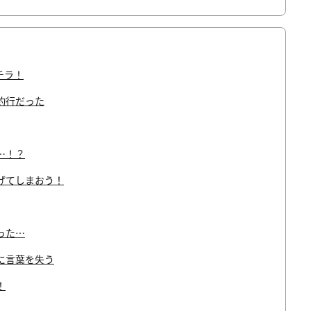
チラ！
釣行だった
…！？
げてしまおう！
った…
に言葉を失う
！